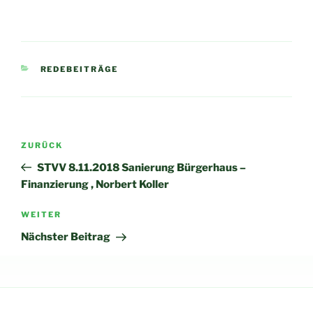
KATEGORIEN
REDEBEITRÄGE
Beitragsnavigation
Vorheriger
ZURÜCK
Beitrag
STVV 8.11.2018 Sanierung Bürgerhaus –
Finanzierung , Norbert Koller
Nächster
WEITER
Beitrag
Nächster Beitrag