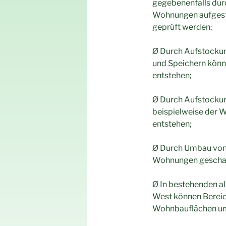
gegebenenfalls dur
Wohnungen aufgesto
geprüft werden;
Ø Durch Aufstockun
und Speichern kön
entstehen;
Ø Durch Aufstocku
beispielweise der 
entstehen;
Ø Durch Umbau von 
Wohnungen geschaf
Ø In bestehenden a
West können Bereic
Wohnbauflächen um