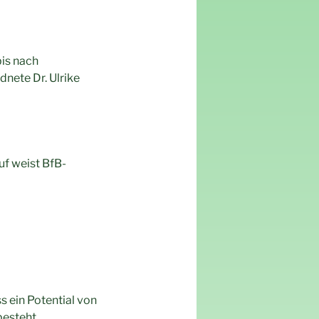
is nach
nete Dr. Ulrike
f weist BfB-
ein Potential von
esteht.