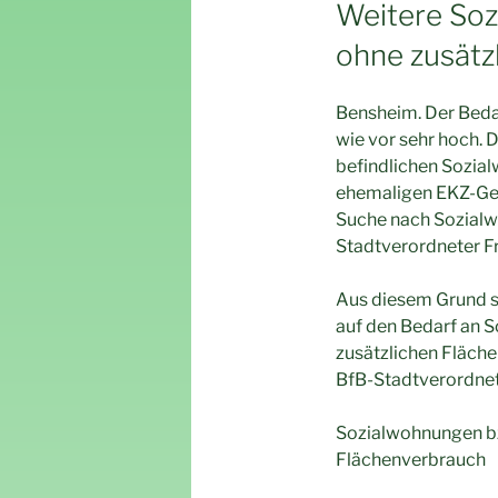
AM
Weitere So
ohne zusätz
Bensheim. Der Beda
wie vor sehr hoch. 
befindlichen Sozia
ehemaligen EKZ-Gel
Suche nach Sozialw
Stadtverordneter Fr
Aus diesem Grund s
auf den Bedarf an 
zusätzlichen Fläche
BfB-Stadtverordnet
Sozialwohnungen bz
Flächenverbrauch