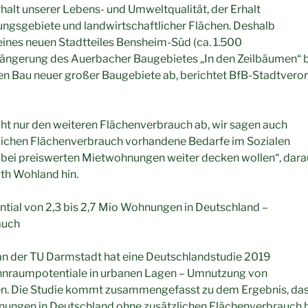
Erhalt unserer Lebens- und Umweltqualität, der Erhalt
ungsgebiete und landwirtschaftlicher Flächen. Deshalb
eines neuen Stadtteiles Bensheim-Süd (ca. 1.500
rlängerung des Auerbacher Baugebietes „In den Zeilbäumen“ b
 Bau neuer großer Baugebiete ab, berichtet BfB-Stadtverord
cht nur den weiteren Flächenverbrauch ab, wir sagen auch
zlichen Flächenverbrauch vorhandene Bedarfe im Sozialen
ei preiswerten Mietwohnungen weiter decken wollen“, darau
th Wohland hin.
tential von 2,3 bis 2,7 Mio Wohnungen in Deutschland –
auch
 an der TU Darmstadt hat eine Deutschlandstudie 2019
ohnraumpotentiale in urbanen Lagen – Umnutzung von
 Die Studie kommt zusammengefasst zu dem Ergebnis, dass 
hnungen in Deutschland ohne zusätzlichen Flächenverbrauch b