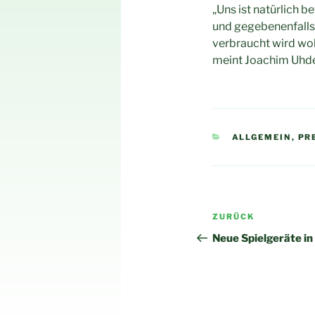
„Uns ist natürlich 
und gegebenenfall
verbraucht wird wol
meint Joachim Uhde,
KATEGORIEN
ALLGEMEIN
,
PR
Beitragsnav
Vorheriger
ZURÜCK
Beitrag
Neue Spielgeräte in