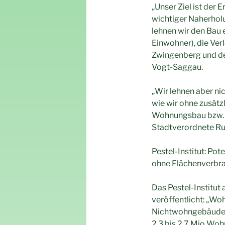
„Unser Ziel ist der 
wichtiger Naherhol
lehnen wir den Bau 
Einwohner), die Ve
Zwingenberg und den
Vogt-Saggau.
„Wir lehnen aber ni
wie wir ohne zusät
Wohnungsbau bzw. b
Stadtverordnete Ru
Pestel-Institut: Po
ohne Flächenverbr
Das Pestel-Institut
veröffentlicht: „W
Nichtwohngebäuden.
2,3 bis 2,7 Mio Wo