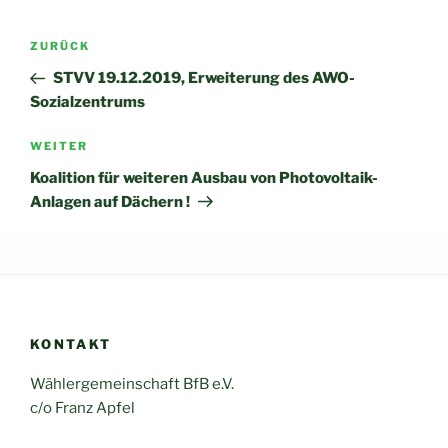
Beitragsnavigation
Vorheriger
ZURÜCK
Beitrag
STVV 19.12.2019, Erweiterung des AWO-
Sozialzentrums
Nächster
WEITER
Beitrag
Koalition für weiteren Ausbau von Photovoltaik-
Anlagen auf Dächern !
KONTAKT
Wählergemeinschaft BfB e.V.
c/o Franz Apfel