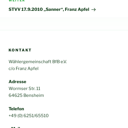
Nächster
WEITER
Beitrag
STVV 17.9.2010 „Sanner“, Franz Apfel
KONTAKT
Wählergemeinschaft BfB e.V.
c/o Franz Apfel
Adresse
Wormser Str. 11
64625 Bensheim
Telefon
+49 (0) 6251/65510