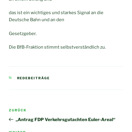
das ist ein wichtiges und starkes Signal an die
Deutsche Bahn und an den
Gesetzgeber.
Die BfB-Fraktion stimmt selbstverständlich zu.
KATEGORIEN
REDEBEITRÄGE
Beitragsnavigation
Vorheriger
ZURÜCK
Beitrag
„Antrag FDP Verkehrsgutachten Euler-Areal“