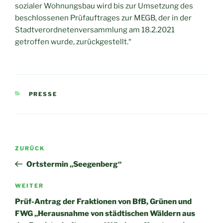
sozialer Wohnungsbau wird bis zur Umsetzung des
beschlossenen Prüfauftrages zur MEGB, der in der
Stadtverordnetenversammlung am 18.2.2021
getroffen wurde, zurückgestellt.“
KATEGORIEN
PRESSE
Beitragsnavigation
Vorheriger
ZURÜCK
Beitrag
Ortstermin „Seegenberg“
Nächster
WEITER
Beitrag
Prüf-Antrag der Fraktionen von BfB, Grünen und
FWG „Herausnahme von städtischen Wäldern aus