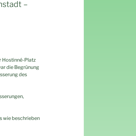
stadt –
r Hostinné-Platz
war die Begrünung
esserung des
sserungen,
les wie beschrieben