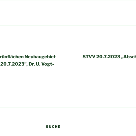
igation
rünflächen Neubaugebiet
STVV 20.7.2023 „Absch
.7.2023″, Dr. U. Vogt-
SUCHE