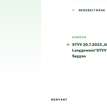
KATEGORIEN
REDEBEITRÄGE
Beitragsnav
Vorheriger
ZURÜCK
Beitrag
STVV 20.7.2023 „G
Langgewann“STVV 20
Saggau
KONTAKT