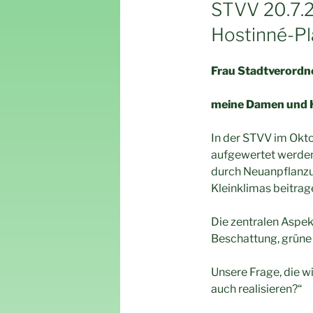
AM
STVV 20.7.
Hostinné-Pla
Frau Stadtve
meine Damen und H
In der STVV im Okto
aufgewertet werden 
durch Neuanpflanzu
Kleinklimas beitrag
Die zentralen Aspe
Beschattung, grüne 
Unsere Frage, die wi
auch realisieren?“