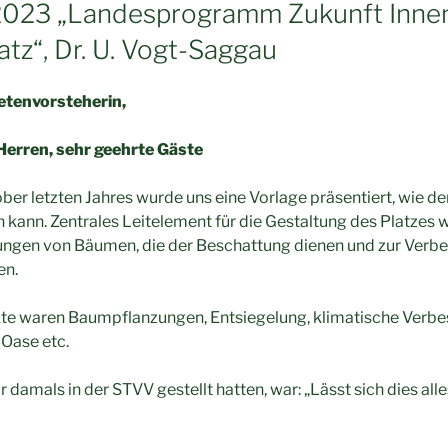
2023 „Landesprogramm Zukunft Innen
tz“, Dr. U. Vogt-Saggau
rordnetenvorsteherin,
erren, sehr geehrte Gäste
ber letzten Jahres wurde uns eine Vorlage präsentiert, wie de
kann. Zentrales Leitelement für die Gestaltung des Platzes 
ngen von Bäumen, die der Beschattung dienen und zur Verb
en.
kte waren Baumpflanzungen, Entsiegelung, klimatische Verbe
Oase etc.
r damals in der STVV gestellt hatten, war: „Lässt sich dies al