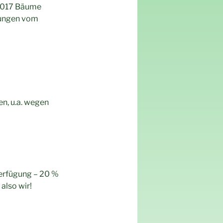
n 2017 Bäume
tungen vom
en, u.a. wegen
Verfügung – 20 %
also wir!