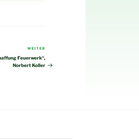
WEITER
Nächster
Beitrag
affung Feuerwerk“,
Norbert Koller