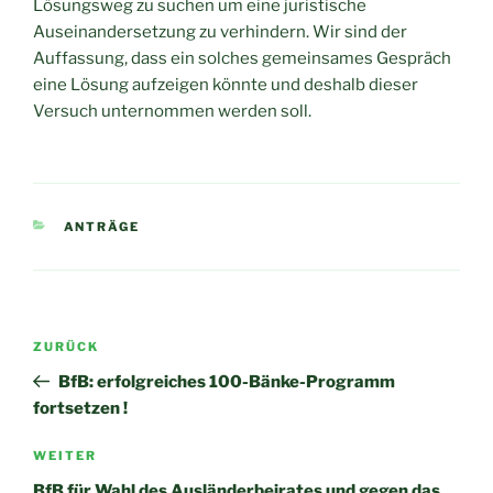
Lösungsweg zu suchen um eine juristische
Auseinandersetzung zu verhindern. Wir sind der
Auffassung, dass ein solches gemeinsames Gespräch
eine Lösung aufzeigen könnte und deshalb dieser
Versuch unternommen werden soll.
KATEGORIEN
ANTRÄGE
Beitragsnavigation
Vorheriger
ZURÜCK
Beitrag
BfB: erfolgreiches 100-Bänke-Programm
fortsetzen !
Nächster
WEITER
Beitrag
BfB für Wahl des Ausländerbeirates und gegen das