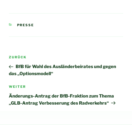
KATEGORIEN
PRESSE
Beitragsnavigation
Vorheriger
ZURÜCK
Beitrag
BfB für Wahl des Ausländerbeirates und gegen
das „Optionsmodell“
Nächster
WEITER
Beitrag
Änderungs-Antrag der BfB-Fraktion zum Thema
„GLB-Antrag Verbesserung des Radverkehrs“