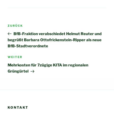
Beitragsnavigation
Vorheriger
ZURÜCK
Beitrag
BfB-Fraktion verabschiedet Helmut Reuter und
begrüßt Barbara Ottofrickenstein-Ripper als neue
BfB-Stadtverordnete
Nächster
WEITER
Beitrag
Mehrkosten für 7zügige KITA im regionalen
Grüngürtel
KONTAKT