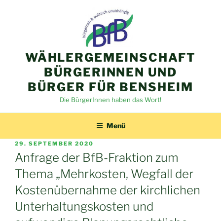
Zum
Inhalt
springen
WÄHLERGEMEINSCHAFT
BÜRGERINNEN UND
BÜRGER FÜR BENSHEIM
Die BürgerInnen haben das Wort!
Menü
VERÖFFENTLICHT
29. SEPTEMBER 2020
AM
Anfrage der BfB-Fraktion zum
Thema „Mehrkosten, Wegfall der
Kostenübernahme der kirchlichen
Unterhaltungskosten und