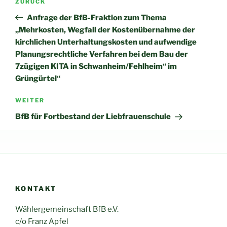
Vorheriger
ZURÜCK
Beitrag
Anfrage der BfB-Fraktion zum Thema
„Mehrkosten, Wegfall der Kostenübernahme der
kirchlichen Unterhaltungskosten und aufwendige
Planungsrechtliche Verfahren bei dem Bau der
7zügigen KITA in Schwanheim/Fehlheim“ im
Grüngürtel“
Nächster
WEITER
Beitrag
BfB für Fortbestand der Liebfrauenschule
KONTAKT
Wählergemeinschaft BfB e.V.
c/o Franz Apfel