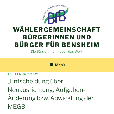
Zum
Inhalt
springen
WÄHLERGEMEINSCHAFT
BÜRGERINNEN UND
BÜRGER FÜR BENSHEIM
Die BürgerInnen haben das Wort!
Menü
VERÖFFENTLICHT
18. JANUAR 2021
AM
„Entscheidung über
Neuausrichtung, Aufgaben-
Änderung bzw. Abwicklung der
MEGB“