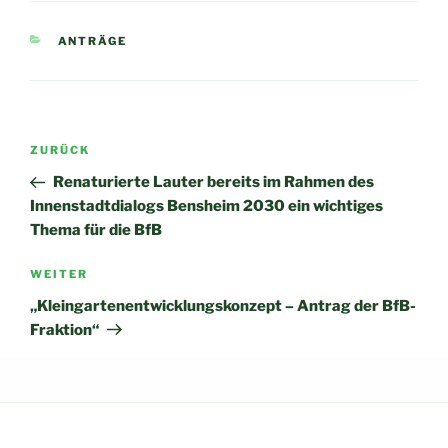
KATEGORIEN
ANTRÄGE
Beitragsnavigation
Vorheriger
ZURÜCK
Beitrag
Renaturierte Lauter bereits im Rahmen des
Innenstadtdialogs Bensheim 2030 ein wichtiges
Thema für die BfB
Nächster
WEITER
Beitrag
„Kleingartenentwicklungskonzept – Antrag der BfB-
Fraktion“