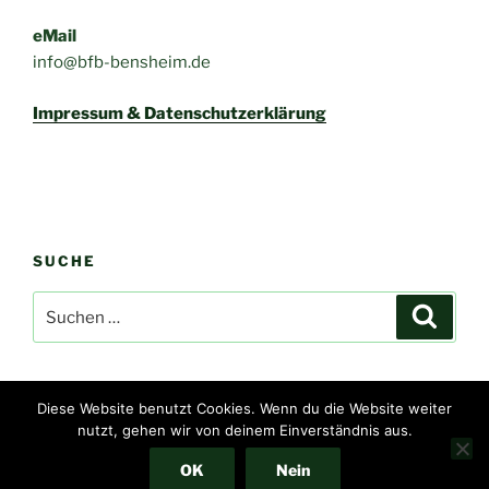
eMail
info@bfb-bensheim.de
Impressum & Datenschutzerklärung
SUCHE
Suchen
Suche
nach:
Diese Website benutzt Cookies. Wenn du die Website weiter
nutzt, gehen wir von deinem Einverständnis aus.
Impressum & Datenschutzerklärung
Stolz präsentiert von
WordPress
OK
Nein