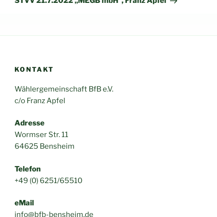
STVV 21.7.2022 „MEGB mbH“, Franz Apfel
KONTAKT
Wählergemeinschaft BfB e.V.
c/o Franz Apfel
Adresse
Wormser Str. 11
64625 Bensheim
Telefon
+49 (0) 6251/65510
eMail
info@bfb-bensheim.de