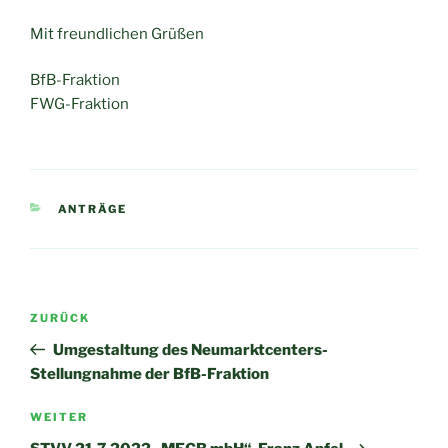
Mit freundlichen Grüßen
BfB-Fraktion
FWG-Fraktion
KATEGORIEN
ANTRÄGE
Beitragsnavigation
Vorheriger
ZURÜCK
Beitrag
Umgestaltung des Neumarktcenters-
Stellungnahme der BfB-Fraktion
Nächster
WEITER
Beitrag