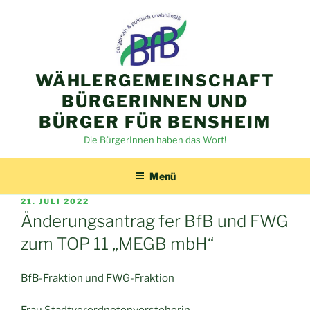
Zum
Inhalt
springen
WÄHLERGEMEINSCHAFT
BÜRGERINNEN UND
BÜRGER FÜR BENSHEIM
Die BürgerInnen haben das Wort!
Menü
VERÖFFENTLICHT
21. JULI 2022
AM
Änderungsantrag fer BfB und FWG
zum TOP 11 „MEGB mbH“
BfB-Fraktion und FWG-Fraktion