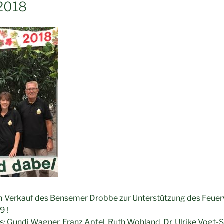
 2018
m Verkauf des Bensemer Drobbe zur Unterstützung des Feue
9 !
ts: Gundi Wagner, Franz Apfel, Ruth Wohland, Dr. Ulrike Vog