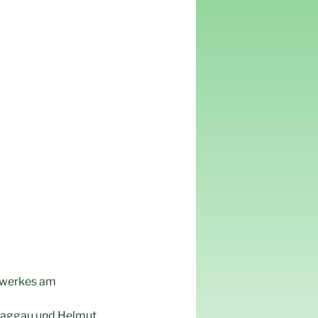
rwerkes am
t-Saggau und Helmut