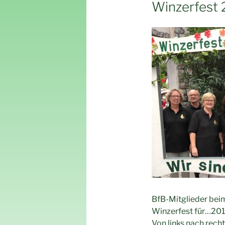
AM
Winzerfest
BfB-Mitglieder bei
Winzerfest für…201
Von links nach rech