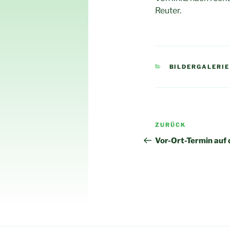
Reuter.
KATEGORIEN
BILDERGALERIE
Beitragsnav
Vorheriger
ZURÜCK
Beitrag
Vor-Ort-Termin auf