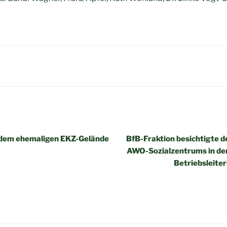
igation
 dem ehemaligen EKZ-Gelände
BfB-Fraktion besichtigte 
AWO-Sozialzentrums in der
Betriebsleiter