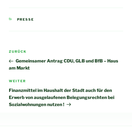
KATEGORIEN
PRESSE
Beitragsnavigation
Vorheriger
ZURÜCK
Beitrag
Gemeinsamer Antrag CDU, GLB und BfB – Haus
am Markt
Nächster
WEITER
Beitrag
Finanzmittel im Haushalt der Stadt auch für den
Erwerb von ausgelaufenen Belegungsrechten bei
Sozialwohnungen nutzen !