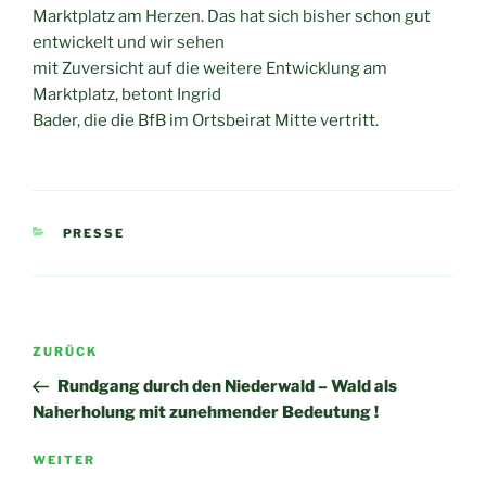
Marktplatz am Herzen. Das hat sich bisher schon gut
entwickelt und wir sehen
mit Zuversicht auf die weitere Entwicklung am
Marktplatz, betont Ingrid
Bader, die die BfB im Ortsbeirat Mitte vertritt.
KATEGORIEN
PRESSE
Beitragsnavigation
Vorheriger
ZURÜCK
Beitrag
Rundgang durch den Niederwald – Wald als
Naherholung mit zunehmender Bedeutung !
Nächster
WEITER