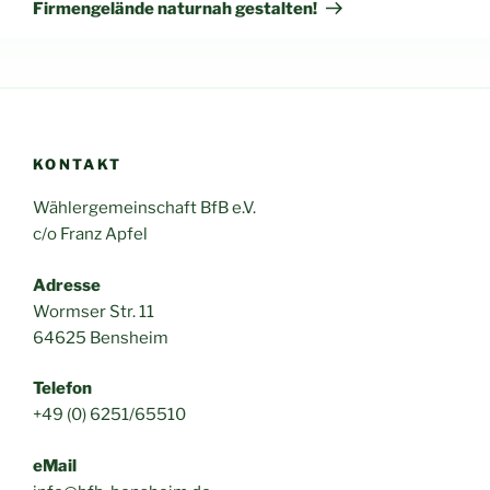
Beitrag
Firmengelände naturnah gestalten!
KONTAKT
Wählergemeinschaft BfB e.V.
c/o Franz Apfel
Adresse
Wormser Str. 11
64625 Bensheim
Telefon
+49 (0) 6251/65510
eMail