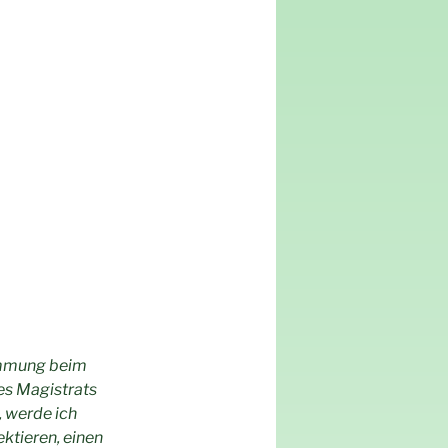
timmung beim
es Magistrats
, werde ich
ktieren, einen