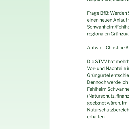
Frage BfB: Werden S
einen neuen Anlauf
Schwanheim/Fehlhei
regionalen Grünzug
Antwort Christine Kl
Die STVV hat mehrh
Vor- und Nachteile 
Grüngürtel entschie
Dennoch werde ich e
Fehlheim Schwanhei
(Naturschutz, finanz
geeignet wären. Im 
Naturschutzbereiche
erhalten.