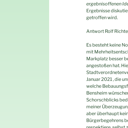
ergebnisoffenen Id
Ergebnisse diskutie
getroffen wird.
Antwort Rolf Richte
Es besteht keine No
mit Mehrheitsentsch
Markplatz besser b
angestoßen hat. Hi
Stadtverordnetenve
Januar 2021 , die un
welche Bebauungsf
Bensheim wünschen.
Schorschblicks bede
meiner Überzeugung 
aber überhaupt kei
Bürgerbegehrens be
respektiere, selbst