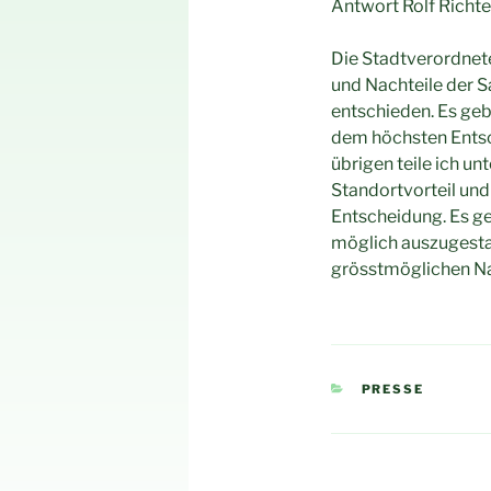
Antwort Rolf Richte
Die Stadtverordnet
und Nachteile der 
entschieden. Es geb
dem höchsten Entsc
übrigen teile ich un
Standortvorteil und
Entscheidung. Es geh
möglich auszugestal
grösstmöglichen Na
KATEGORIEN
PRESSE