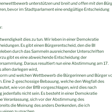
eenwettbewerb unterstützen und breit und offen mit den Bür
ren, bevor im Stadtparlament eine endgültige Entscheidung
r:
twendigkeit dies zu tun. Wir leben in einer Demokratie
eidungen. Es gibt einen Bürgerentscheid, den die BI
eleben durch das Sammeln ausreichender Unterschriften
erzu gibt es eine abweichende Entscheidung der
rsammlung. Daraus resultiert nun eine Abstimmung am 17.
s allen darlegen wird,
orm und welchen Wettbewerb die Bürgerinnen und Bürger v
 Eine 2-geschossige Bebauung, welche den Wegfall des
utet, wie von der BfB vorgeschlagen, wird dies nach
jedenfalls nicht sein. Es besteht in einer Demokratie
ne Veranlassung, sich vor der Abstimmung des
reits die Meinung des anders Denkenden, die ich
 zu eigen zu machen.