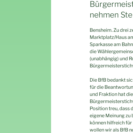
AM
Bürgermeist
nehmen Stel
Bensheim. Zu drei z
Marktplatz/Haus am
Sparkasse am Bahnho
die Wählergemeinsch
(unabhängig) und Rol
Bürgermeisterstich
Die BfB bedankt sich
für die Beantwortun
und Fraktion hat di
Bürgermeisterstich
Position treu, dass
eigene Meinung zu b
können hilfreich fü
wollen wir als BfB n