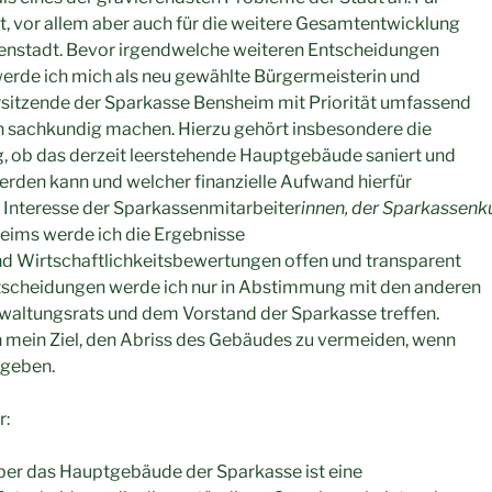
t, vor allem aber auch für die weitere Gesamtentwicklung
enstadt. Bevor irgendwelche weiteren Entscheidungen
erde ich mich als neu gewählte Bürgermeisterin und
sitzende der Sparkasse Bensheim mit Priorität umfassend
n sachkundig machen. Hierzu gehört insbesondere die
, ob das derzeit leerstehende Hauptgebäude saniert und
erden kann und welcher finanzielle Aufwand hierfür
 Interesse der Sparkassenmitarbeiter
innen, der Sparkassen
eims werde ich die Ergebnisse
nd Wirtschaftlichkeitsbewertungen offen und transparent
scheidungen werde ich nur in Abstimmung mit den anderen
rwaltungsrats und dem Vorstand der Sparkasse treffen.
ch mein Ziel, den Abriss des Gebäudes zu vermeiden, wenn
rgeben.
r:
ber das Hauptgebäude der Sparkasse ist eine