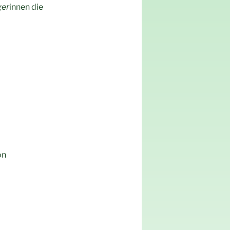
ger
innen die
on