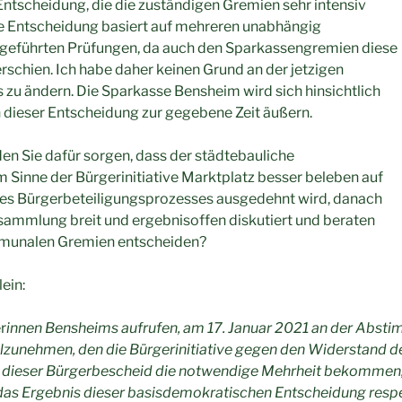
ntscheidung, die die zuständigen Gremien sehr intensiv
ie Entscheidung basiert auf mehreren unabhängig
geführten Prüfungen, da auch den Sparkassengremien diese
erschien. Ich habe daher keinen Grund an der jetzigen
zu ändern. Die Sparkasse Bensheim wird sich hinsichtlich
dieser Entscheidung zur gegebene Zeit äußern.
en Sie dafür sorgen, dass der städtebauliche
Sinne der Bürgerinitiative Marktplatz besser beleben auf
 des Bürgerbeteiligungsprozesses ausgedehnt wird, danach
sammlung breit und ergebnisoffen diskutiert und beraten
mmunalen Gremien entscheiden?
ein:
r
innen Bensheims aufrufen, am 17. Januar 2021 an der Abs
lzunehmen, den die Bürgerinitiative gegen den Widerstand d
lte dieser Bürgerbescheid die notwendige Mehrheit bekommen
das Ergebnis dieser basisdemokratischen Entscheidung respe