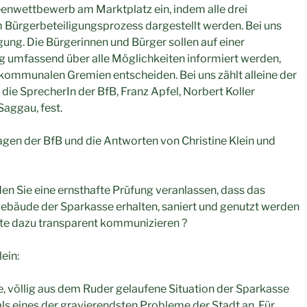
enwettbewerb am Marktplatz ein, indem alle drei
 Bürgerbeteiligungsprozess dargestellt werden. Bei uns
gung. Die Bürgerinnen und Bürger sollen auf einer
umfassend über alle Möglichkeiten informiert werden,
kommunalen Gremien entscheiden. Bei uns zählt alleine der
n die SprecherIn der BfB, Franz Apfel, Norbert Koller
Saggau, fest.
gen der BfB und die Antworten von Christine Klein und
en Sie eine ernsthafte Prüfung veranlassen, dass das
bäude der Sparkasse erhalten, saniert und genutzt werden
tte dazu transparent kommunizieren ?
ein:
e, völlig aus dem Ruder gelaufene Situation der Sparkasse
ls eines der gravierendsten Probleme der Stadt an. Für