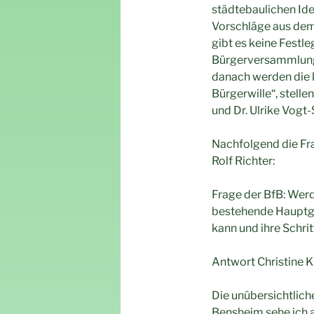
städtebaulichen Ide
Vorschläge aus dem
gibt es keine Festle
Bürgerversammlung 
danach werden die 
Bürgerwille“, stelle
und Dr. Ulrike Vogt-
Nachfolgend die Fra
Rolf Richter:
Frage der BfB: Werd
bestehende Hauptge
kann und ihre Schri
Antwort Christine Kl
Die unübersichtlich
Bensheim sehe ich a