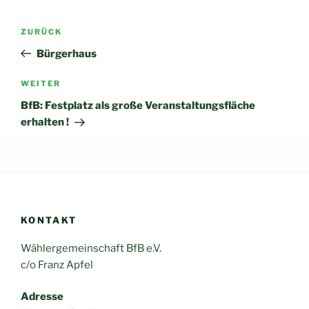
Beitragsnavigation
Vorheriger
ZURÜCK
Beitrag
Bürgerhaus
Nächster
WEITER
Beitrag
BfB: Festplatz als große Veranstaltungsfläche
erhalten !
KONTAKT
Wählergemeinschaft BfB e.V.
c/o Franz Apfel
Adresse