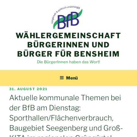
Zum
Inhalt
springen
WÄHLERGEMEINSCHAFT
BÜRGERINNEN UND
BÜRGER FÜR BENSHEIM
Die BürgerInnen haben das Wort!
Menü
VERÖFFENTLICHT
31. AUGUST 2021
AM
Aktuelle kommunale Themen bei
der BfB am Dienstag:
Sporthallen/Flächenverbrauch,
Baugebiet Seegenberg und Groß-