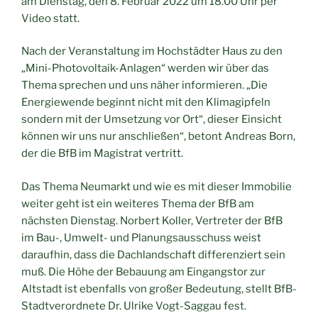
am Dienstag, den 8. Februar 2022 um 18.00 Uhr per
Video statt.
Nach der Veranstaltung im Hochstädter Haus zu den
„Mini-Photovoltaik-Anlagen“ werden wir über das
Thema sprechen und uns näher informieren. „Die
Energiewende beginnt nicht mit den Klimagipfeln
sondern mit der Umsetzung vor Ort“, dieser Einsicht
können wir uns nur anschließen“, betont Andreas Born,
der die BfB im Magistrat vertritt.
Das Thema Neumarkt und wie es mit dieser Immobilie
weiter geht ist ein weiteres Thema der BfB am
nächsten Dienstag. Norbert Koller, Vertreter der BfB
im Bau-, Umwelt- und Planungsausschuss weist
daraufhin, dass die Dachlandschaft differenziert sein
muß. Die Höhe der Bebauung am Eingangstor zur
Altstadt ist ebenfalls von großer Bedeutung, stellt BfB-
Stadtverordnete Dr. Ulrike Vogt-Saggau fest.