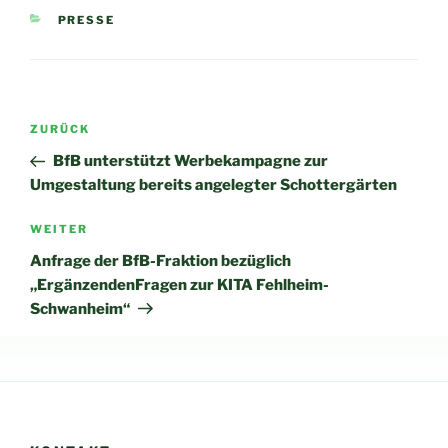
KATEGORIEN
PRESSE
Beitragsnavigation
Vorheriger
ZURÜCK
Beitrag
BfB unterstützt Werbekampagne zur
Umgestaltung bereits angelegter Schottergärten
Nächster
WEITER
Beitrag
Anfrage der BfB-Fraktion bezüglich
„ErgänzendenFragen zur KITA Fehlheim-
Schwanheim“