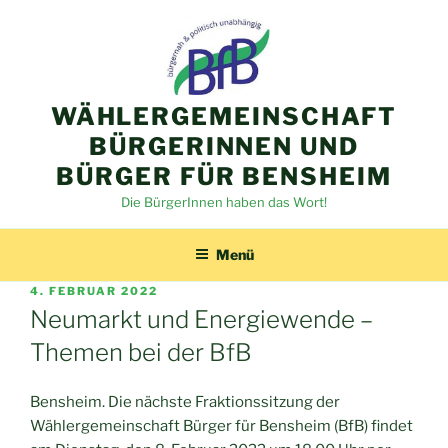
Zum
Inhalt
springen
WÄHLERGEMEINSCHAFT
BÜRGERINNEN UND
BÜRGER FÜR BENSHEIM
Die BürgerInnen haben das Wort!
Menü
VERÖFFENTLICHT
4. FEBRUAR 2022
AM
Neumarkt und Energiewende –
Themen bei der BfB
Bensheim. Die nächste Fraktionssitzung der
Wählergemeinschaft Bürger für Bensheim (BfB) findet