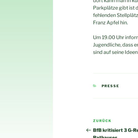
dort kann man in ku
Parkplätze gibt ist 
fehlenden Stellplät
Franz Apfel hin.
Um 19.00 Uhr inform
Jugendliche, dass e
sind auf seine Idee
KATEGORIEN
PRESSE
Beitragsnav
Vorheriger
ZURÜCK
Beitrag
BfB kritisiert 3 G-
Rathauses