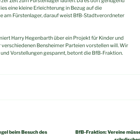
rzer Zeit zum Fürstenlager laufen. Da es dort genügend
dies eine kleine Erleichterung in Bezug auf die
ze am Fürstenlager, darauf weist BfB-Stadtverordneter
iert Harry Hegenbarth über ein Projekt für Kinder und
r verschiedenen Bensheimer Parteien vorstellen will. Wir
n und Vorstellungen gespannt, betont die BfB-Fraktion.
igation
Regel beim Besuch des
BfB-Fraktion: Vereine müss
schulische