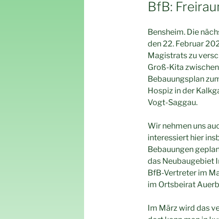
AM
BfB: Freira
Bensheim. Die näch
den 22. Februar 202
Magistrats zu versc
Groß-Kita zwischen
Bebauungsplan zum
Hospiz in der Kalkg
Vogt-Saggau.
Wir nehmen uns auc
interessiert hier 
Bebauungen geplant
das Neubaugebiet I
BfB-Vertreter im Ma
im Ortsbeirat Auerba
Im März wird das v