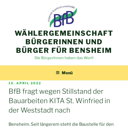
Zum
Inhalt
springen
WÄHLERGEMEINSCHAFT
BÜRGERINNEN UND
BÜRGER FÜR BENSHEIM
Die BürgerInnen haben das Wort!
Menü
VERÖFFENTLICHT
15. APRIL 2022
AM
BfB fragt wegen Stillstand der
Bauarbeiten KITA St. Winfried in
der Weststadt nach
Bensheim. Seit längerem steht die Baustelle für den