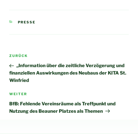
KATEGORIEN
PRESSE
Beitragsnavigation
Vorheriger
ZURÜCK
Beitrag
„Information über die zeitliche Verzögerung und
finanziellen Auswirkungen des Neubaus der KITA St.
Winfried
Nächster
WEITER
Beitrag
BfB: Fehlende Vereinsräume als Treffpunkt und
Nutzung des Beauner Platzes als Themen