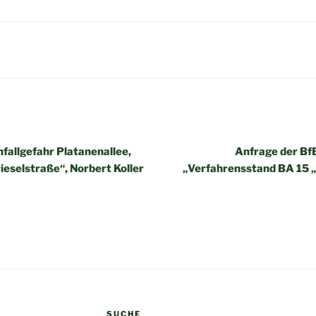
igation
fallgefahr Platanenallee,
Anfrage der Bf
eselstraße“, Norbert Koller
„Verfahrensstand BA 15 
SUCHE