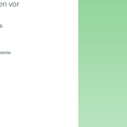
en vor
g,
demie