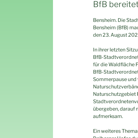
AM
BfB bereite
Bensheim. Die Stad
Bensheim (BfB) mac
den 23. August 2022
In ihrer letzten Si
BfB-Stadtverordne
für die Waldfläche
BfB-Stadtverordnet
Sommerpause und ve
Naturschutzverbänd
Naturschutzgebiet F
Stadtverordnetenvor
übergeben, darauf 
aufmerksam.
Ein weiteres Thema