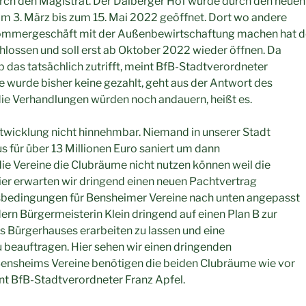
rch den Magistrat. Der Dalberger Hof wurde durch den neuen
om 3. März bis zum 15. Mai 2022 geöffnet. Dort wo andere
ommergeschäft mit der Außenbewirtschaftung machen hat d
lossen und soll erst ab Oktober 2022 wieder öffnen. Da
b das tatsächlich zutrifft, meint BfB-Stadtverordneter
te wurde bisher keine gezahlt, geht aus der Antwort des
die Verhandlungen würden noch andauern, heißt es.
Entwicklung nicht hinnehmbar. Niemand in unserer Stadt
s für über 13 Millionen Euro saniert um dann
 die Vereine die Clubräume nicht nutzen können weil die
 Hier erwarten wir dringend einen neuen Pachtvertrag
bedingungen für Bensheimer Vereine nach unten angepasst
ern Bürgermeisterin Klein dringend auf einen Plan B zur
 Bürgerhauses erarbeiten zu lassen und eine
 beauftragen. Hier sehen wir einen dringenden
ensheims Vereine benötigen die beiden Clubräume wie vor
nt BfB-Stadtverordneter Franz Apfel.