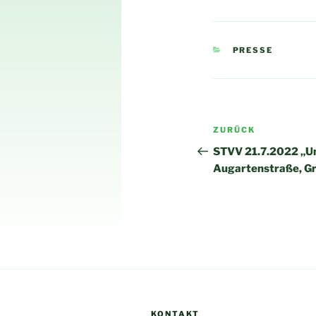
KATEGORIEN
PRESSE
Beitragsnav
Vorheriger
ZURÜCK
Beitrag
STVV 21.7.2022 „Un
Augartenstraße, Gri
KONTAKT