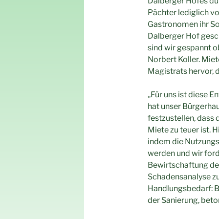
Dalberger Hofes du
Pächter lediglich v
Gastronomen ihr S
Dalberger Hof gesch
sind wir gespannt o
Norbert Koller. Mie
Magistrats hervor, 
„Für uns ist diese 
hat unser Bürgerhau
festzustellen, dass
Miete zu teuer ist.
indem die Nutzungs
werden und wir ford
Bewirtschaftung des
Schadensanalyse zu
Handlungsbedarf: B
der Sanierung, beto