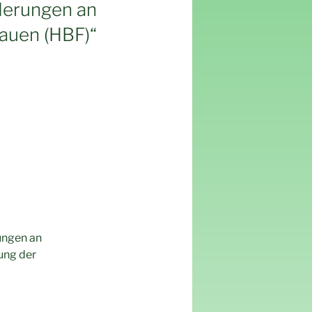
derungen an
rauen (HBF)“
ungen an
ung der