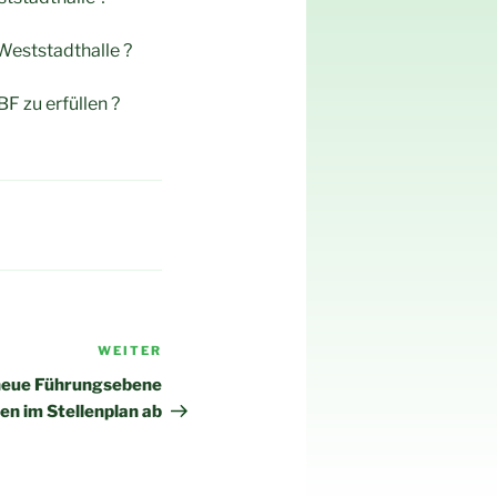
Weststadthalle ?
F zu erfüllen ?
WEITER
Nächster
Beitrag
 neue Führungsebene
en im Stellenplan ab