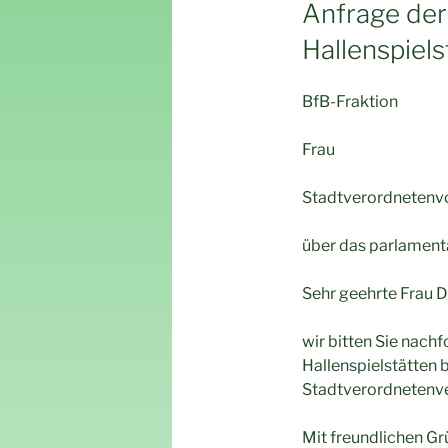
AM
Anfrage der
Hallenspiel
BfB-Frak
Frau
Stadtverordnetenvo
über das parlament
Sehr geehrte Frau 
wir bitten Sie nac
Hallenspielstätten 
Stadtverordnetenv
Mit freundlichen G