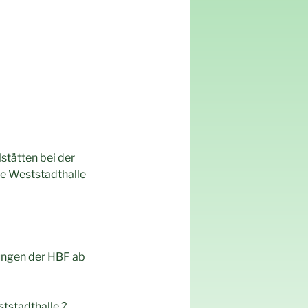
stätten bei der
ie Weststadthalle
ungen der HBF ab
tstadthalle ?