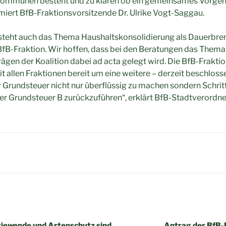
ommunen besteht und zu klären ob ein gemeinsames Vorgeh
miert BfB-Fraktionsvorsitzende Dr. Ulrike Vogt-Saggau.
 steht auch das Thema Haushaltskonsolidierung als Dauerbren
B-Fraktion. Wir hoffen, dass bei den Beratungen das Thema 
gen der Koalition dabei ad acta gelegt wird. Die BfB-Fraktion
allen Fraktionen bereit um eine weitere – derzeit beschloss
Grundsteuer nicht nur überflüssig zu machen sondern Schrit
r Grundsteuer B zurückzuführen“, erklärt BfB-Stadtverordnet
igation
giewende und Artenschutz sind
Antrag der BfB-