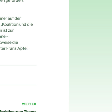
en gefördert
ner auf der
„Koalition und die
 ist zur
ene –
tweise die
er Franz Apfel.
WEITER
Nächster
Beitrag
Fraktion zum Thema