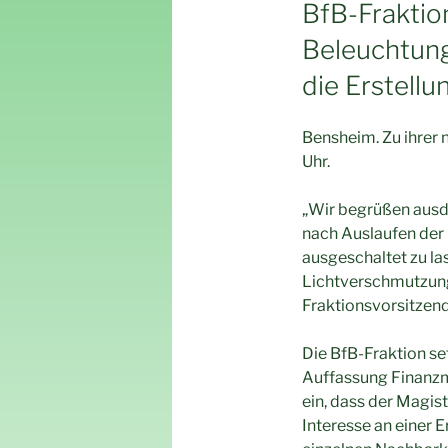
AM
BfB-Fraktio
Beleuchtun
die Erstellu
Bensheim. Zu ihrer 
Uhr.
„Wir begrüßen ausdr
nach Auslaufen der
ausgeschaltet zu la
Lichtverschmutzung, 
Fraktionsvorsitzend
Die BfB-Fraktion set
Auffassung Finanzm
ein, dass der Magi
Interesse an einer 