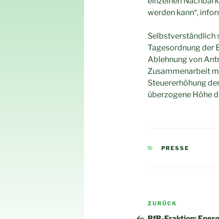
einzelnen Nachbark
werden kann“, infor
Selbstverständlich
Tagesordnung der Bf
Ablehnung von Anträ
Zusammenarbeit mit 
Steuererhöhung der 
überzogene Höhe de
KATEGORIEN
PRESSE
Beitragsnav
Vorheriger
ZURÜCK
Beitrag
BfB-Fraktion: Ener