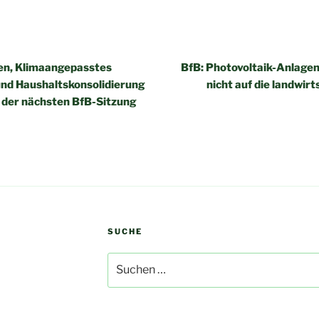
igation
en, Klimaangepasstes
BfB: Photovoltaik-Anlagen
d Haushaltskonsolidierung
nicht auf die landwir
 der nächsten BfB-Sitzung
SUCHE
Suchen
nach: