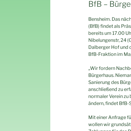
AM
BfB – Bürge
Bensheim. Das näch
(BfB) findet als Pr
bereits um 17.00 U
Nibelungenstr, 24 (
Dalberger Hof und d
BfB-Fraktion im Magi
„Wir fordern Nachb
Bürgerhaus. Nieman
Sanierung des Bürg
anschließend zu erfa
normaler Verein zu 
ändern, findet BfB-
Mit einer Anfrage 
wollen wir grundsät