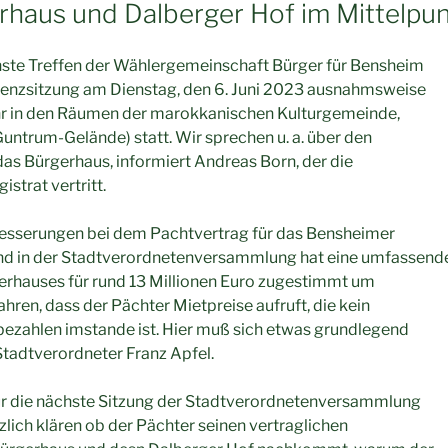
rhaus und Dalberger Hof im Mittelpu
ste Treffen der Wählergemeinschaft Bürger für Bensheim
äsenzsitzung am Dienstag, den 6. Juni 2023 ausnahmsweise
hr in den Räumen der marokkanischen Kulturgemeinde,
Guntrum-Gelände) statt. Wir sprechen u. a. über den
as Bürgerhaus, informiert Andreas Born, der die
strat vertritt.
esserungen bei dem Pachtvertrag für das Bensheimer
d in der Stadtverordnetenversammlung hat eine umfassend
erhauses für rund 13 Millionen Euro zugestimmt um
hren, dass der Pächter Mietpreise aufruft, die kein
bezahlen imstande ist. Hier muß sich etwas grundlegend
Stadtverordneter Franz Apfel.
für die nächste Sitzung der Stadtverordnetenversammlung
zlich klären ob der Pächter seinen vertraglichen