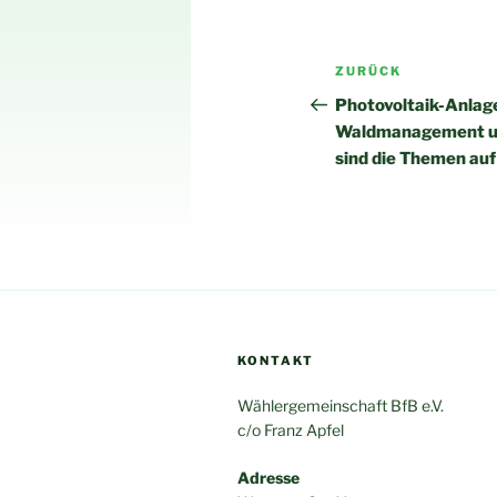
Beitragsnav
Vorheriger
ZURÜCK
Beitrag
Photovoltaik-Anlag
Waldmanagement un
sind die Themen auf
KONTAKT
Wählergemeinschaft BfB e.V.
c/o Franz Apfel
Adresse