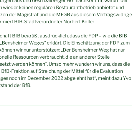
Bürgerhaus und desn Dalberger Hof nachkommt, warum der
 wieder keinen regulären Restaurantbetrieb anbietet und
en der Magistrat und die MEGB aus diesem Vertragswidrig
formiert BfB-Stadtverordneter Norbert Koller.
haft BfB begrüßt ausdrücklich, dass die FDP – wie die BfB
s „Bensheimer Weges“ erklärt. Die Einschätzung der FDP zum
önnen wir nur unterstützen: „Der Bensheimer Weg hat nur
onelle Ressourcen verbraucht, die an anderer Stelle
esetzt werden können“. Umso mehr wundern wir uns, dass die
BfB-Fraktion auf Streichung der Mittel für die Evaluation
ges noch im Dezember 2022 abgelehnt hat“, meint dazu Yv
stand der BfB.