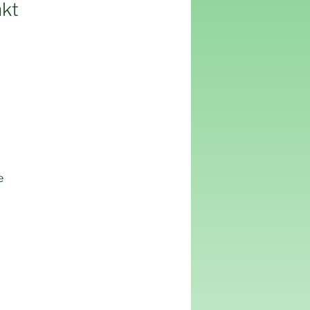
nkt
e