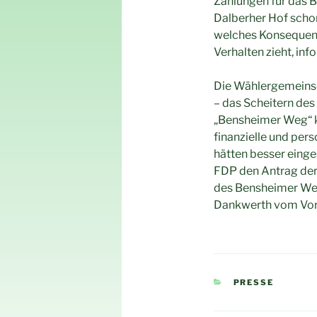
Zahlungen für das 
Dalberher Hof schon
welches Konsequenz
Verhalten zieht, in
Die Wählergemeinsc
– das Scheitern de
„Bensheimer Weg“ k
finanzielle und pers
hätten besser eing
FDP den Antrag der 
des Bensheimer We
Dankwerth vom Vor
KATEGORIEN
PRESSE