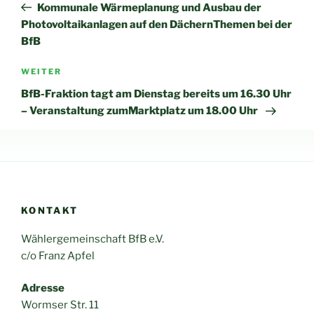
Beitrag
Kommunale Wärmeplanung und Ausbau der
Photovoltaikanlagen auf den DächernThemen bei der
BfB
Nächster
WEITER
Beitrag
BfB-Fraktion tagt am Dienstag bereits um 16.30 Uhr
– Veranstaltung zumMarktplatz um 18.00 Uhr
KONTAKT
Wählergemeinschaft BfB e.V.
c/o Franz Apfel
Adresse
Wormser Str. 11