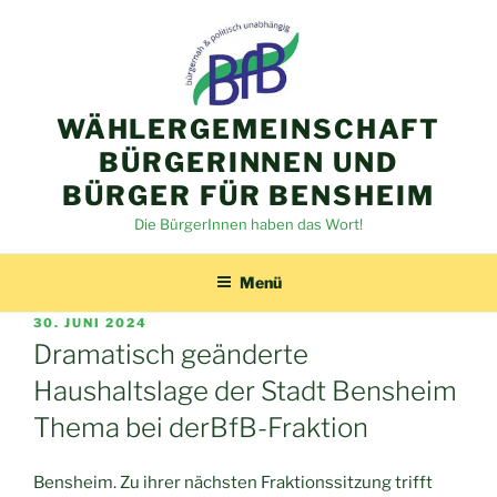
Zum
Inhalt
springen
WÄHLERGEMEINSCHAFT
BÜRGERINNEN UND
BÜRGER FÜR BENSHEIM
Die BürgerInnen haben das Wort!
Menü
VERÖFFENTLICHT
30. JUNI 2024
AM
Dramatisch geänderte
Haushaltslage der Stadt Bensheim
Thema bei derBfB-Fraktion
Bensheim. Zu ihrer nächsten Fraktionssitzung trifft