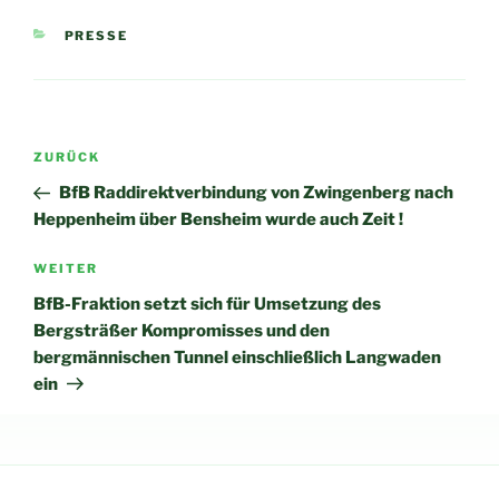
KATEGORIEN
PRESSE
Beitragsnavigation
Vorheriger
ZURÜCK
Beitrag
BfB Raddirektverbindung von Zwingenberg nach
Heppenheim über Bensheim wurde auch Zeit !
Nächster
WEITER
Beitrag
BfB-Fraktion setzt sich für Umsetzung des
Bergsträßer Kompromisses und den
bergmännischen Tunnel einschließlich Langwaden
ein