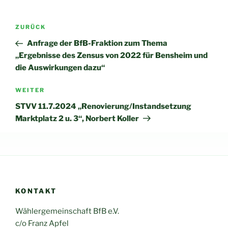
Beitragsnavigation
Vorheriger
ZURÜCK
Beitrag
Anfrage der BfB-Fraktion zum Thema
„Ergebnisse des Zensus von 2022 für Bensheim und
die Auswirkungen dazu“
Nächster
WEITER
Beitrag
STVV 11.7.2024 „Renovierung/Instandsetzung
Marktplatz 2 u. 3“, Norbert Koller
KONTAKT
Wählergemeinschaft BfB e.V.
c/o Franz Apfel