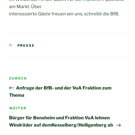
am Markt. Über
interessierte Gäste freuen wir uns, schreibt die BfB.
KATEGORIEN
PRESSE
Beitragsnavigation
Vorheriger
ZURÜCK
Beitrag
Anfrage der BfB- und der VuA Fraktion zum
Thema
Nächster
WEITER
Beitrag
Bürger für Bensheim und Fraktion VuA lehnen
Windräder auf demKesselberg/Heiligenberg ab