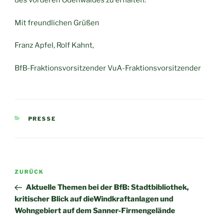
des vorderen Odenwaldes zu erhalten.
Mit freundlichen Grüßen
Franz Apfel, Rolf Kahnt,
BfB-Fraktionsvorsitzender VuA-Fraktionsvorsitzender
KATEGORIEN
PRESSE
Beitragsnavigation
Vorheriger
ZURÜCK
Beitrag
Aktuelle Themen bei der BfB: Stadtbibliothek,
kritischer Blick auf dieWindkraftanlagen und
Wohngebiert auf dem Sanner-Firmengelände