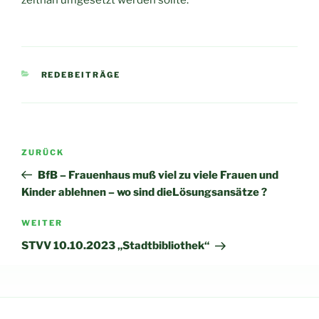
zeitnah umgesetzt werden sollte.
KATEGORIEN
REDEBEITRÄGE
Beitragsnavigation
Vorheriger
ZURÜCK
Beitrag
BfB – Frauenhaus muß viel zu viele Frauen und
Kinder ablehnen – wo sind dieLösungsansätze ?
Nächster
WEITER
Beitrag
STVV 10.10.2023 „Stadtbibliothek“