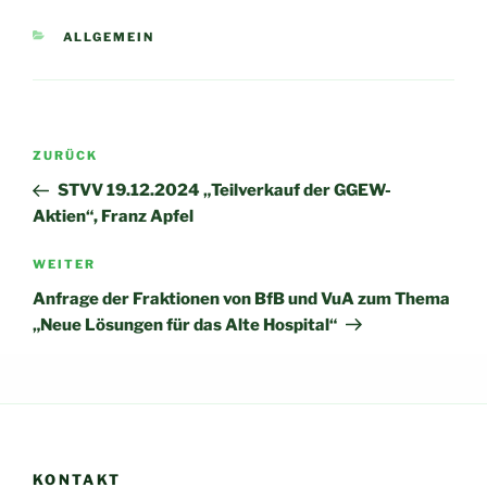
KATEGORIEN
ALLGEMEIN
Beitragsnavigation
Vorheriger
ZURÜCK
Beitrag
STVV 19.12.2024 „Teilverkauf der GGEW-
Aktien“, Franz Apfel
Nächster
WEITER
Beitrag
Anfrage der Fraktionen von BfB und VuA zum Thema
„Neue Lösungen für das Alte Hospital“
KONTAKT