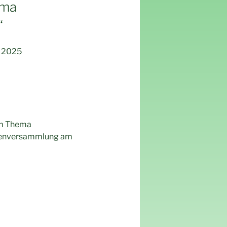
ema
“
2025
um Thema
etenversammlung am