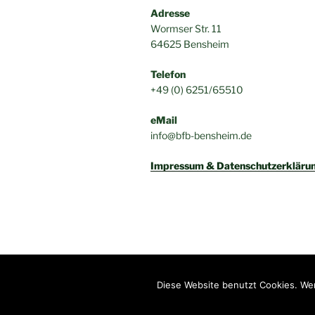
Adresse
Wormser Str. 11
64625 Bensheim
Telefon
+49 (0) 6251/65510
eMail
info@bfb-bensheim.de
Impressum & Datenschutzerkläru
Impressum & Datenschutzerklärung
Diese Website benutzt Cookies. Wen