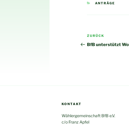
KATEGORIEN
ANTRÄGE
Beitragsnav
Vorheriger
ZURÜCK
Beitrag
BfB unterstützt Wo
KONTAKT
Wählergemeinschaft BfB e.V.
c/o Franz Apfel