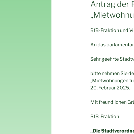
AM
Antrag der
„Mietwohnu
BfB-Frakti
An das parlamentar
Sehr geehrte Stadtv
bitte nehmen Sie d
„Mietwohnungen für
20. Februar 2025.
Mit freundlichen G
BfB-Fraktion
„Die Stadtverordn