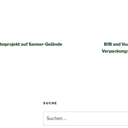
igation
hnprojekt auf Sanner-Gelände
BfB und Vu
Verpackungs
SUCHE
Suchen
nach: