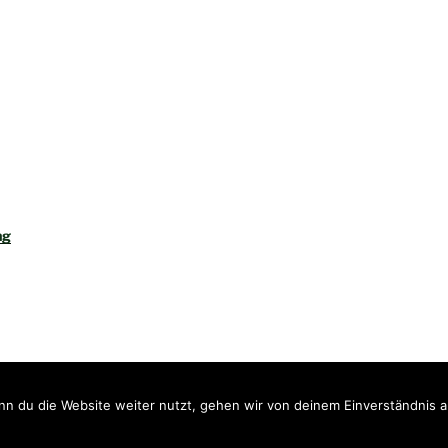
ng
Stolz präsentiert von WordPress
n du die Website weiter nutzt, gehen wir von deinem Einverständnis a