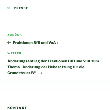
KATEGORIEN
PRESSE
Beitragsnavigation
Vorheriger
ZURÜCK
Beitrag
Fraktionen BfB und VuA :
Nächster
WEITER
Beitrag
Änderungsantrag der Fraktionen BfB und VuA zum
Thema „Änderung der Hebesatzung für die
Grundsteuer B“
KONTAKT