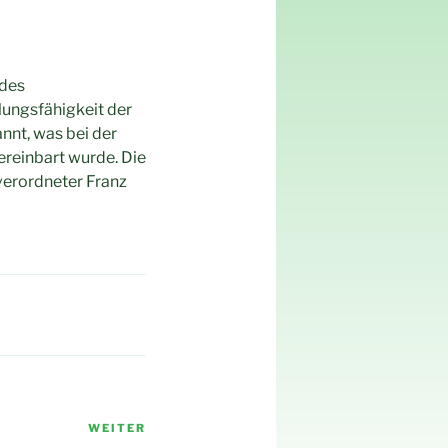
 des
lungsfähigkeit der
nnt, was bei der
reinbart wurde. Die
verordneter Franz
WEITER
Nächster