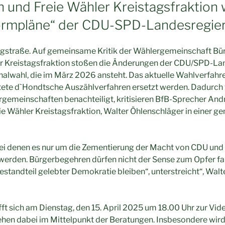
n und Freie Wähler Kreistagsfraktion
ormpläne“ der CDU-SPD-Landesregie
gstraße. Auf gemeinsame Kritik der Wählergemeinschaft Bü
er Kreistagsfraktion stoßen die Änderungen der CDU/SPD-La
lwahl, die im März 2026 ansteht. Das aktuelle Wahlverfah
ltete d`Hondtsche Auszählverfahren ersetzt werden. Dadurch
gemeinschaften benachteiligt, kritisieren BfB-Sprecher And
ie Wähler Kreistagsfraktion, Walter Öhlenschläger in einer 
ei denen es nur um die Zementierung der Macht von CDU un
werden. Bürgerbegehren dürfen nicht der Sense zum Opfer fa
standteil gelebter Demokratie bleiben“, unterstreicht“, Wal
ifft sich am Dienstag, den 15. April 2025 um 18.00 Uhr zur Vi
ehen dabei im Mittelpunkt der Beratungen. Insbesondere wi