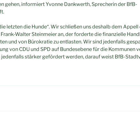
gen gehen, informiert Yvonne Dankwerth, Sprecherin der BfB-
t.
die letzten die Hunde“. Wir schließen uns deshalb dem Appell
rank-Walter Steinmeier an, der forderte die finanzielle Hand
n und von Bürokratie zu entlasten. Wir sind jedenfalls gespa
rung von CDU und SPD auf Bundesebene für die Kommunen ve
denfalls stärker gefördert werden, darauf weist BfB-Stadt
igation