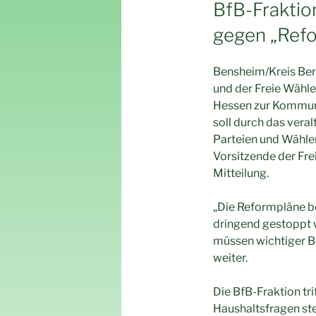
AM
BfB-Fraktio
gegen „Ref
Bensheim/Kreis Ber
und der Freie Wähl
Hessen zur Kommuna
soll durch das vera
Parteien und Wähler
Vorsitzende der Fre
Mitteilung.
„Die Reformpläne b
dringend gestoppt 
müssen wichtiger Be
weiter.
Die BfB-Fraktion tr
Haushaltsfragen st