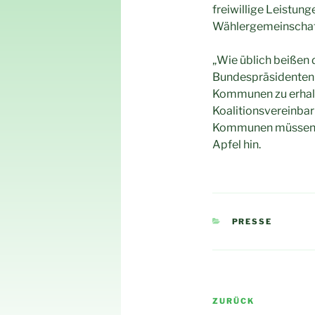
freiwillige Leistun
Wählergemeinschaf
„Wie üblich beißen 
Bundespräsidenten F
Kommunen zu erhalte
Koalitionsvereinba
Kommunen müssen je
Apfel hin.
KATEGORIEN
PRESSE
Beitragsnav
Vorheriger
ZURÜCK