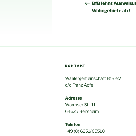
Beitrag
BfB lehnt Ausweisu
Wohngebiete ab !
KONTAKT
Wählergemeinschaft BfB e.V.
c/o Franz Apfel
Adresse
Wormser Str. 11
64625 Bensheim
Telefon
+49 (0) 6251/65510