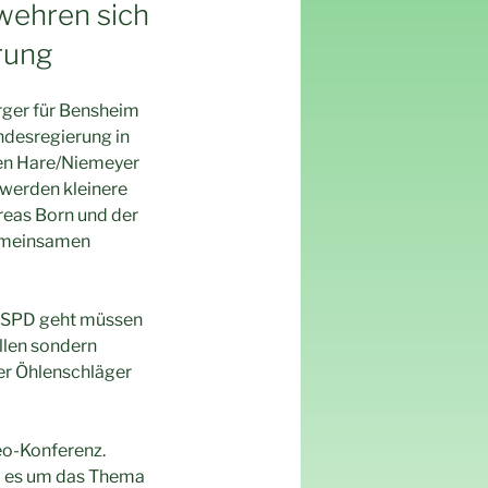
 wehren sich
rung
rger für Bensheim
ndesregierung in
ren Hare/Niemeyer
 werden kleinere
reas Born und der
gemeinsamen
d SPD geht müssen
llen sondern
ter Öhlenschläger
deo-Konferenz.
rd es um das Thema