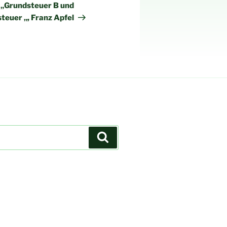
Beitrag
 „Grundsteuer B und
euer „, Franz Apfel
Suchen