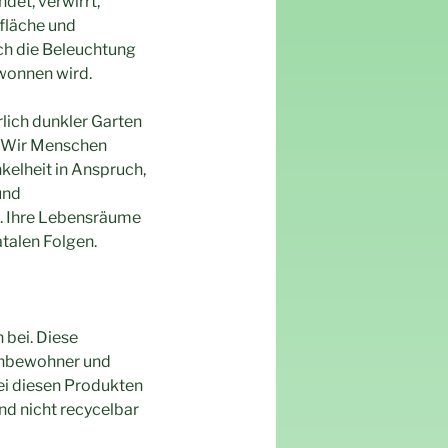
det, verwirrt,
fläche und
rch die Beleuchtung
wonnen wird.
lich dunkler Garten
. Wir Menschen
kelheit in Anspruch,
und
n. Ihre Lebensräume
atalen Folgen.
bei. Diese
denbewohner und
ei diesen Produkten
nd nicht recycelbar