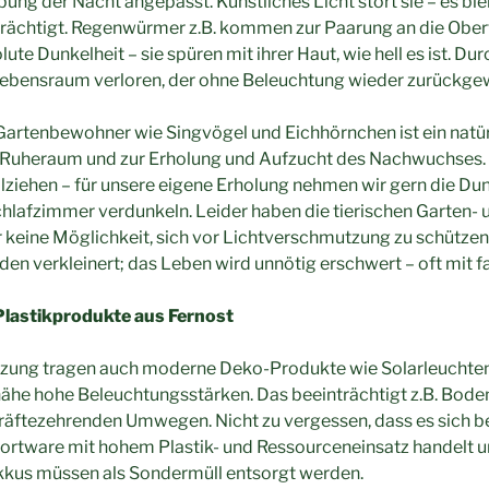
g der Nacht angepasst. Künstliches Licht stört sie – es blen
nträchtigt. Regenwürmer z.B. kommen zur Paarung an die Ober
te Dunkelheit – sie spüren mit ihrer Haut, wie hell es ist. Du
ebensraum verloren, der ohne Beleuchtung wieder zurückge
Gartenbewohner wie Singvögel und Eichhörnchen ist ein natür
als Ruheraum und zur Erholung und Aufzucht des Nachwuchses
ziehen – für unsere eigene Erholung nehmen wir gern die Dun
hlafzimmer verdunkeln. Leider haben die tierischen Garten- 
keine Möglichkeit, sich vor Lichtverschmutzung zu schütze
den verkleinert; das Leben wird unnötig erschwert – oft mit f
Plastikprodukte aus Fernost
zung tragen auch moderne Deko-Produkte wie Solarleuchten 
nähe hohe Beleuchtungsstärken. Das beeinträchtigt z.B. Bo
kräftezehrenden Umwegen. Nicht zu vergessen, dass es sich b
ortware mit hohem Plastik- und Ressourceneinsatz handelt u
Akkus müssen als Sondermüll entsorgt werden.