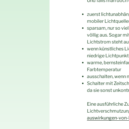
Und falls man doch 
zuerst lichtunabhä
mobiler Lichtquell
sparsam, nur so viel
völlig aus. Sogar m
Lichtstrom steht au
wenn künstliches Li
niedrige Lichtpunk
warme, bernsteinfar
Farbtemperatur
ausschalten, wenn n
Schalter mit Zeitsc
da sie sonst unkontr
Eine ausführliche 
Lichtverschmutzung 
auswirkungen-von-k