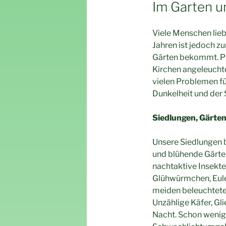
AM
Im Garten u
Viele Menschen lieb
Jahren ist jedoch 
Gärten bekommt. Pl
Kirchen angeleuchte
vielen Problemen f
Dunkelheit und der
Siedlungen, Gärte
Unsere Siedlungen 
und blühende Gärten
nachtaktive Insekte
Glühwürmchen, Eulen
meiden beleuchtete 
Unzählige Käfer, Gl
Nacht. Schon wenig k