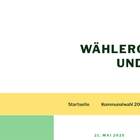
Zum
Inhalt
springen
WÄHLER
UN
Startseite
Kommunalwahl 2
VERÖFFENTLICHT
21. MAI 2025