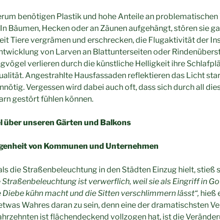
erum benötigen Plastik und hohe Anteile an problematische
In Bäumen, Hecken oder an Zäunen aufgehängt, stören sie gan
eit Tiere vergrämen und erschrecken, die Flugaktivität der In
Entwicklung von Larven an Blattunterseiten oder Rindenüber
gvögel verlieren durch die künstliche Helligkeit ihre Schlafplä
alität. Angestrahlte Hausfassaden reflektieren das Licht st
nnötig. Vergessen wird dabei auch oft, dass sich durch all die
rn gestört fühlen können.
 über unseren Gärten und Balkons
legenheit von Kommunen und Unternehmen
als die Straßenbeleuchtung in den Städten Einzug hielt, stieß s
 Straßenbeleuchtung ist verwerflich, weil sie als Eingriff in 
ie Diebe kühn macht und die Sitten verschlimmern lässt“,
hieß 
 etwas Wahres daran zu sein, denn eine der dramatischsten V
Jahrzehnten ist flächendeckend vollzogen hat, ist die Verände