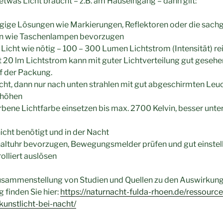
etwas Licht braucht – z.B. am Hauseingang – dann gilt:
ngige Lösungen wie Markierungen, Reflektoren oder die sa
en wie Taschenlampen bevorzugen
 Licht wie nötig – 100 – 300 Lumen Lichtstrom (Intensität) re
it 20 lm Lichtstrom kann mit guter Lichtverteilung gut geseh
f der Packung.
cht, dann nur nach unten strahlen mit gut abgeschirmten Leu
thöhen
bene Lichtfarbe einsetzen bis max. 2700 Kelvin, besser unte
icht benötigt und in der Nacht
haltuhr bevorzugen, Bewegungsmelder prüfen und gut einstel
olliert auslösen
Zusammenstellung von Studien und Quellen zu den Auswirkun
finden Sie hier:
https://naturnacht-fulda-rhoen.de/ressour
unstlicht-bei-nacht/