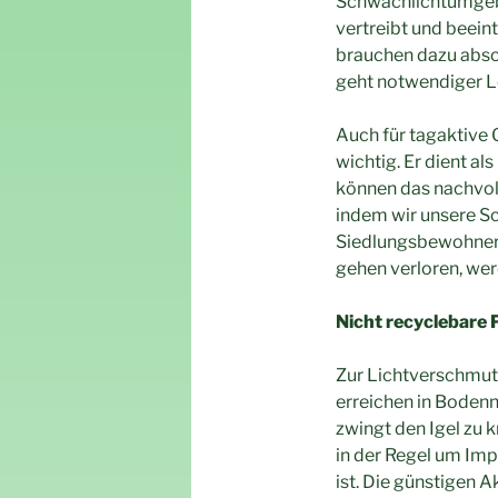
Schwachlichtumgebun
vertreibt und beei
brauchen dazu absolu
geht notwendiger L
Auch für tagaktive 
wichtig. Er dient 
können das nachvoll
indem wir unsere Sc
Siedlungsbewohner 
gehen verloren, wer
Nicht recyclebare 
Zur Lichtverschmut
erreichen in Boden
zwingt den Igel zu 
in der Regel um Imp
ist. Die günstigen 