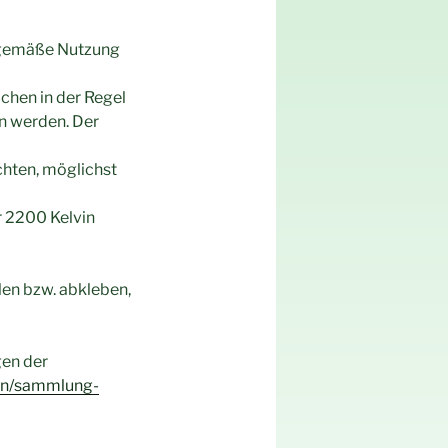
chgemäße Nutzung
ichen in der Regel
en werden. Der
chten, möglichst
r 2200 Kelvin
len bzw. abkleben,
gen der
cen/sammlung-