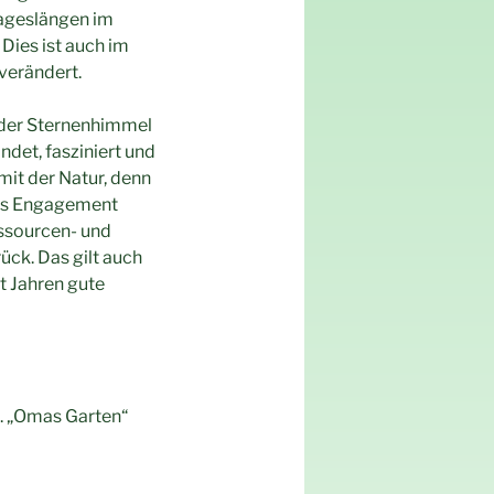
Tageslängen im
Dies ist auch im
verändert.
 der Sternenhimmel
ndet, fasziniert und
it der Natur, denn
des Engagement
ssourcen- und
ück. Das gilt auch
 Jahren gute
n. „Omas Garten“