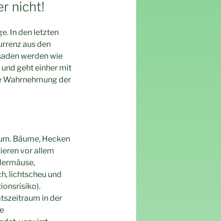
r nicht!
e. In den letzten
urrenz aus den
ssaden werden wie
 und geht einher mit
die Wahrnehmung der
raum. Bäume, Hecken
ieren vor allem
edermäuse,
ch, lichtscheu und
onsrisiko).
tszeitraum in der
he