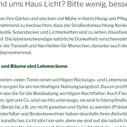
nd ums Haus Licht? Bitte wenig, besse
en ihre Gärten und stecken viel Mühe in Herrichtung und Pfleg
zunehmend zu beobachten, dass die Straßenbeleuchtung Konk
astik-Solarstecker und Lichterketten sind zu sehen, Hausfa
t. Die lebensnotwendige natürliche Dunkelheit verschwindet
ür die Tierwelt und Nachteilen für Menschen, darunter auch 
 Sternenhimmel.
n und Bäume sind Lebensräume
bieten vielen Tieren einen wichtigen Rückzugs- und Lebens
 sorgen für ein reichhaltiges Nahrungsangebot. Davon profit
n wie die für die Bestäubung wichtigen Nachtfalter. Auch Fl
, Igel und Co. sind nachts unterwegs, sie sind lichtempfindli
Bereiche, z.B. um nicht gesehen und Opfer zu werden (Prädati
iederfüßer und Bodenbewohner haben ebenfalls ihren Aktivitä
ünstliches Licht stört sie sehr, denn sie sind auf die natürlic