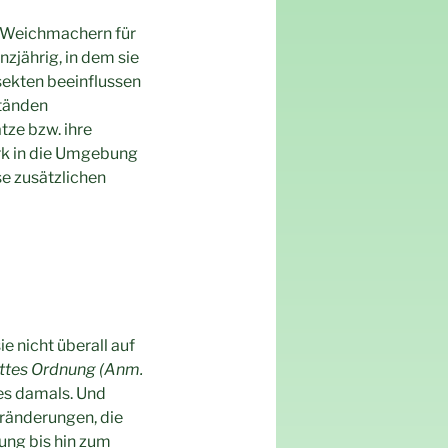
n Weichmachern für
zjährig, in dem sie
sekten beeinflussen
ständen
tze bzw. ihre
ark in die Umgebung
se zusätzlichen
ie nicht überall auf
Gottes Ordnung (Anm.
es damals. Und
eränderungen, die
rung bis hin zum