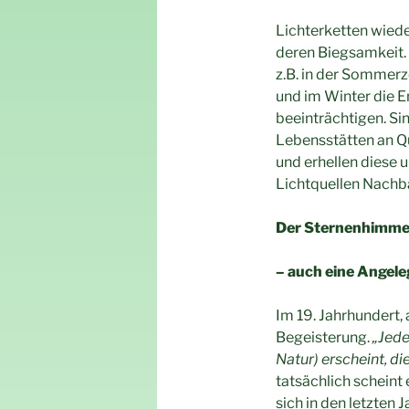
Lichterketten wied
deren Biegsamkeit. 
z.B. in der Sommerz
und im Winter die 
beeinträchtigen. Sin
Lebensstätten an Qu
und erhellen diese u
Lichtquellen Nachba
Der Sternenhimmel
– auch eine Ange
Im 19. Jahrhundert, 
Begeisterung.
„Jede
Natur) erscheint, d
tatsächlich scheint
sich in den letzten 