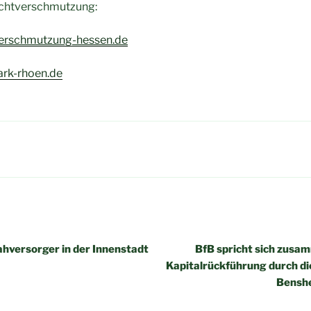
Lichtverschmutzung:
verschmutzung-hessen.de
ark-rhoen.de
igation
Nahversorger in der Innenstadt
BfB spricht sich zusa
Kapitalrückführung durch di
Benshe