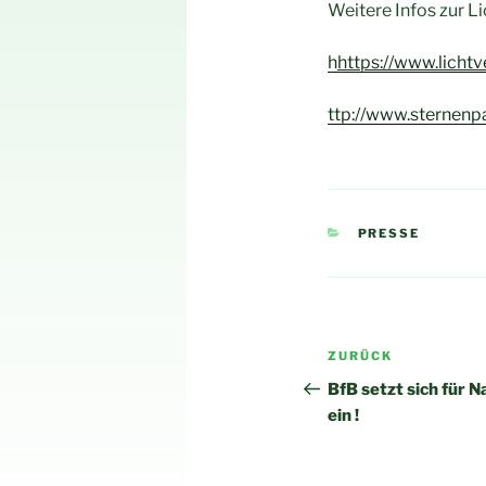
Weitere Infos zur 
h
https://www.licht
ttp://www.sternenp
KATEGORIEN
PRESSE
Beitragsnav
Vorheriger
ZURÜCK
Beitrag
BfB setzt sich für 
ein !