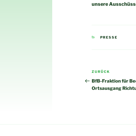
unsere Ausschüsse 
KATEGORIEN
PRESSE
Beitragsnav
Vorheriger
ZURÜCK
Beitrag
BfB-Fraktion für Be
Ortsausgang Richt