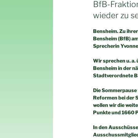
AM
BfB-Fraktio
wieder zu s
Bensheim. Zu ihrer
Bensheim (BfB) am 
Sprecherin Yvonn
Wir sprechen u. a. 
Bensheim in der n
Stadtverordnete B
Die Sommerpause w
Reformen bei der S
wollen wir die wei
Punkte und 1660 P
In den Ausschüssen
Ausschussmitgliede