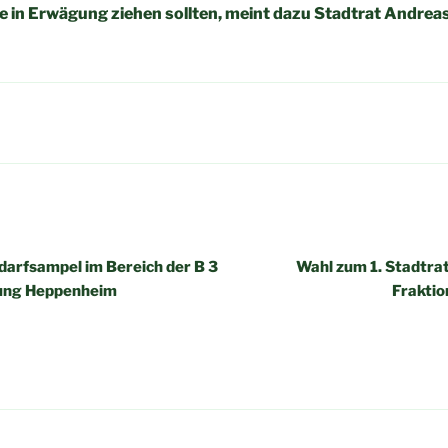
in Erwägung ziehen sollten, meint dazu Stadtrat Andreas
igation
darfsampel im Bereich der B 3
Wahl zum 1. Stadtrat
ung Heppenheim
Fraktio