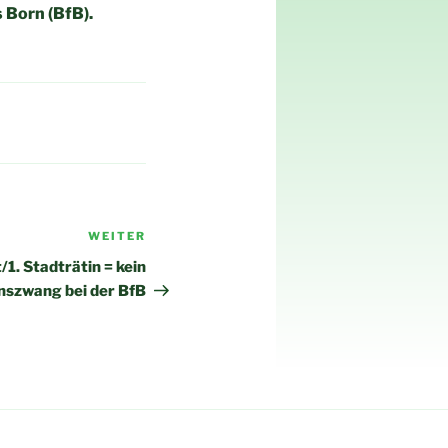
 Born (BfB).
WEITER
Nächster
Beitrag
/1. Stadträtin = kein
nszwang bei der BfB