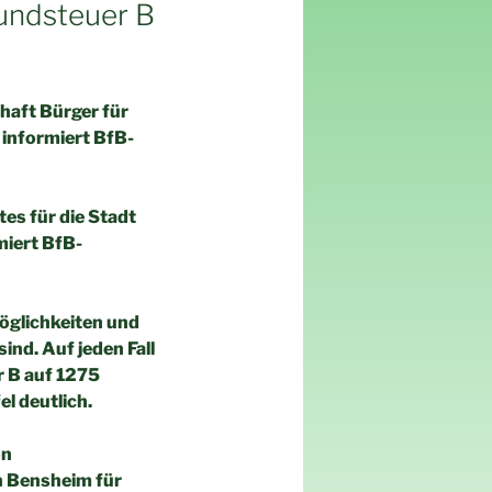
undsteuer B
haft Bürger für
 informiert BfB-
tes für die Stadt
miert BfB-
öglichkeiten und
nd. Auf jeden Fall
r B auf 1275
l deutlich.
on
in Bensheim für