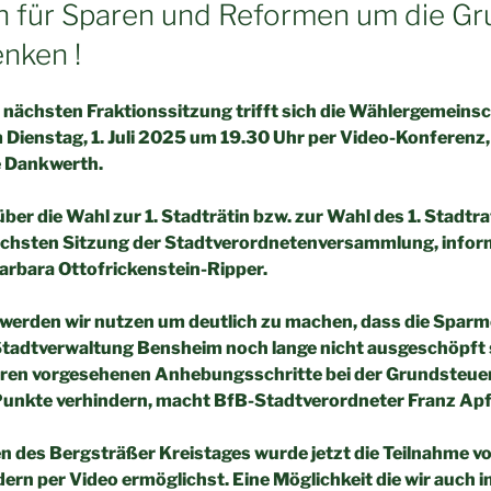
n für Sparen und Reformen um die Gr
enken !
 nächsten Fraktionssitzung trifft sich die Wählergemeinsc
Dienstag, 1. Juli 2025 um 19.30 Uhr per Video-Konferenz,
e Dankwerth.
über die Wahl zur 1. Stadträtin bzw. zur Wahl des 1. Stadtra
ächsten Sitzung der Stadtverordnetenversammlung, infor
arbara Ottofrickenstein-Ripper.
erden wir nutzen um deutlich zu machen, dass die Sparm
tadtverwaltung Bensheim noch lange nicht ausgeschöpft si
teren vorgesehenen Anhebungsschritte bei der Grundsteue
unkte verhindern, macht BfB-Stadtverordneter Franz Apfe
 des Bergsträßer Kreistages wurde jetzt die Teilnahme v
rn per Video ermöglichst. Eine Möglichkeit die wir auch 