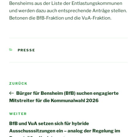
Bensheims aus der Liste der Entlastungskommunen
und werden dazu auch entsprechende Anträge stellen.
Betonen die BfB-Fraktion und die VuA-Fraktion.
KATEGORIEN
PRESSE
Beitragsnavigation
Vorheriger
ZURÜCK
Beitrag
Bürger für Bensheim (BfB) suchen engagierte
Mitstreiter für die Kommunalwahl 2026
Nächster
WEITER
Beitrag
BfB und VuA setzen sich für hybride
Ausschusssitzungen ein – analog der Regelung im