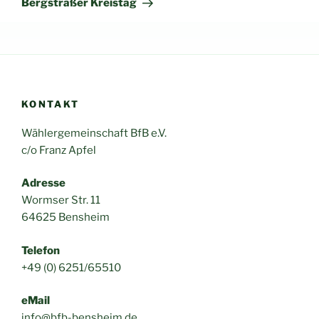
Bergsträßer Kreistag
KONTAKT
Wählergemeinschaft BfB e.V.
c/o Franz Apfel
Adresse
Wormser Str. 11
64625 Bensheim
Telefon
+49 (0) 6251/65510
eMail
info@bfb-bensheim.de