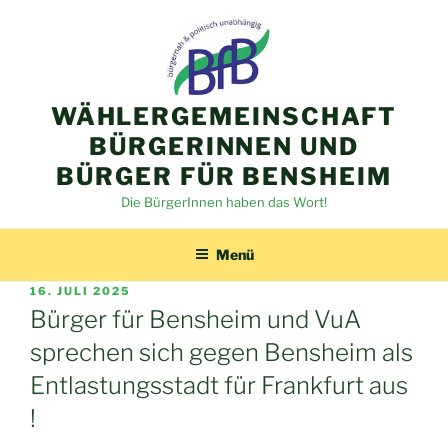
Zum
Inhalt
springen
WÄHLERGEMEINSCHAFT
BÜRGERINNEN UND
BÜRGER FÜR BENSHEIM
Die BürgerInnen haben das Wort!
Menü
VERÖFFENTLICHT
16. JULI 2025
AM
Bürger für Bensheim und VuA
sprechen sich gegen Bensheim als
Entlastungsstadt für Frankfurt aus
!