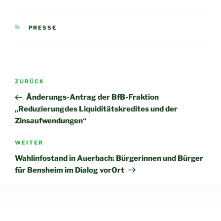
KATEGORIEN
PRESSE
Beitragsnavigation
Vorheriger
ZURÜCK
Beitrag
Änderungs-Antrag der BfB-Fraktion
„Reduzierungdes Liquiditätskredites und der
Zinsaufwendungen“
Nächster
WEITER
Beitrag
Wahlinfostand in Auerbach: Bürgerinnen und Bürger
für Bensheim im Dialog vorOrt