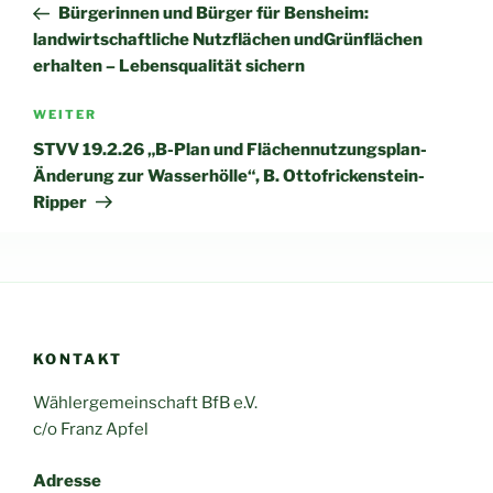
Beitrag
Bürgerinnen und Bürger für Bensheim:
landwirtschaftliche Nutzflächen undGrünflächen
erhalten – Lebensqualität sichern
Nächster
WEITER
Beitrag
STVV 19.2.26 „B-Plan und Flächennutzungsplan-
Änderung zur Wasserhölle“, B. Ottofrickenstein-
Ripper
KONTAKT
Wählergemeinschaft BfB e.V.
c/o Franz Apfel
Adresse