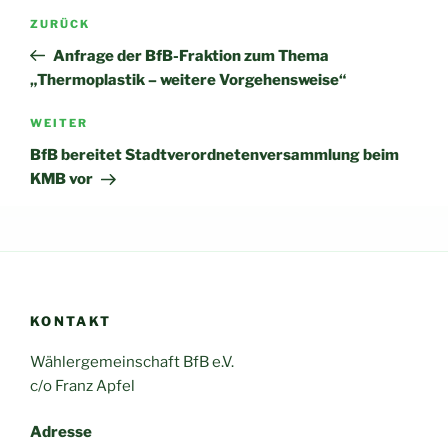
Beitragsnavigation
Vorheriger
ZURÜCK
Beitrag
Anfrage der BfB-Fraktion zum Thema
„Thermoplastik – weitere Vorgehensweise“
Nächster
WEITER
Beitrag
BfB bereitet Stadtverordnetenversammlung beim
KMB vor
KONTAKT
Wählergemeinschaft BfB e.V.
c/o Franz Apfel
Adresse