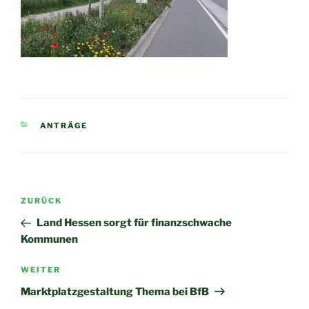
KATEGORIEN
ANTRÄGE
Beitragsnavigation
Vorheriger
ZURÜCK
Beitrag
Land Hessen sorgt für finanzschwache
Kommunen
Nächster
WEITER
Beitrag
Marktplatzgestaltung Thema bei BfB