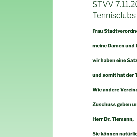
AM
STVV 7.11.2
Tennisclubs
Frau Stadtv
meine Damen und 
wir haben eine Satz
und somit hat der 
Wie andere Vereine
Zuschuss geben un
Herr Dr. Tiemann,
Sie können natürli