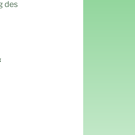
g des
g