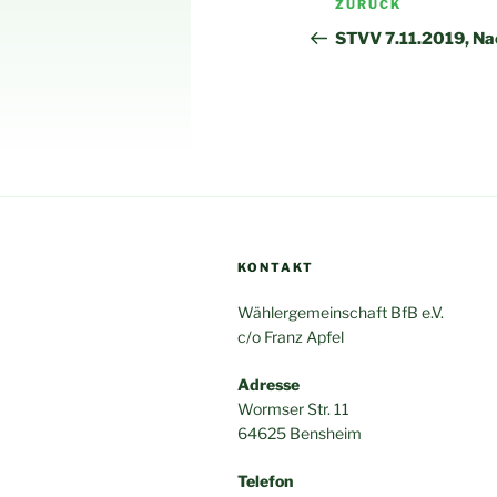
Vorheriger
ZURÜCK
Beitrag
STVV 7.11.2019, Na
KONTAKT
Wählergemeinschaft BfB e.V.
c/o Franz Apfel
Adresse
Wormser Str. 11
64625 Bensheim
Telefon