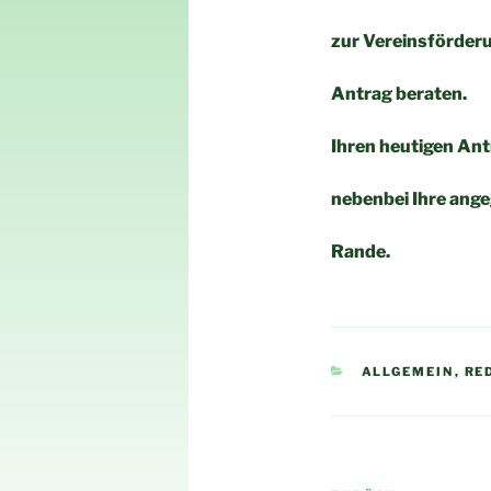
zur Vereinsförderu
Antrag beraten.
Ihren heutigen Ant
nebenbei Ihre ang
Rande.
KATEGORIEN
ALLGEMEIN
,
RE
Beitragsnav