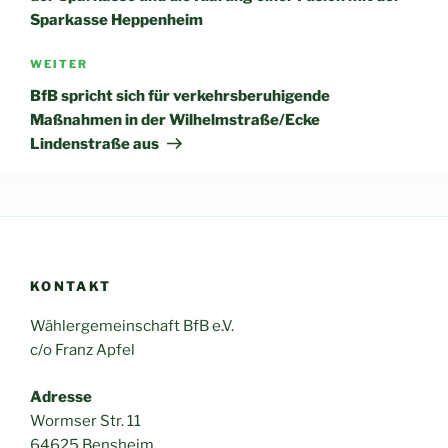
Sparkasse Heppenheim
Nächster
WEITER
Beitrag
BfB spricht sich für verkehrsberuhigende
Maßnahmen in der Wilhelmstraße/Ecke
Lindenstraße aus
KONTAKT
Wählergemeinschaft BfB e.V.
c/o Franz Apfel
Adresse
Wormser Str. 11
64625 Bensheim