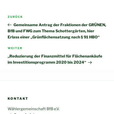
Beitragsnavigation
Vorheriger
ZURÜCK
Beitrag
Gemeinsame Antrag der Fraktionen der GRÜNEN,
BfB und FWG zum Thema Schottergärten, hier
Erlass einer „Grünflächensatzung nach § 91 HBO“
Nächster
WEITER
Beitrag
„Reduzierung der Finanzmittel für Flächenankäufe
im Investitionsprogramm 2020 bis 2024“
KONTAKT
Wählergemeinschaft BfB e.V.