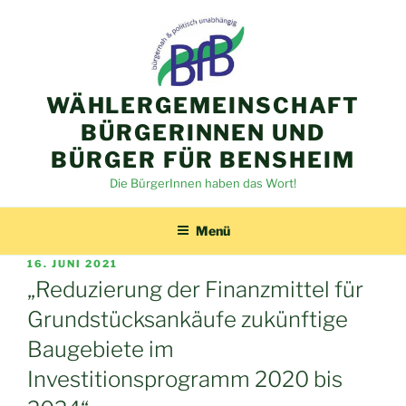
Zum
Inhalt
springen
WÄHLERGEMEINSCHAFT
BÜRGERINNEN UND
BÜRGER FÜR BENSHEIM
Die BürgerInnen haben das Wort!
Menü
VERÖFFENTLICHT
16. JUNI 2021
AM
„Reduzierung der Finanzmittel für
Grundstücksankäufe zukünftige
Baugebiete im
Investitionsprogramm 2020 bis