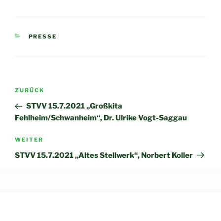
KATEGORIEN
PRESSE
Beitragsnavigation
Vorheriger
ZURÜCK
Beitrag
STVV 15.7.2021 „Großkita
Fehlheim/Schwanheim“, Dr. Ulrike Vogt-Saggau
Nächster
WEITER
Beitrag
STVV 15.7.2021 „Altes Stellwerk“, Norbert Koller