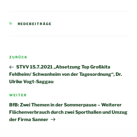
KATEGORIEN
REDEBEITRÄGE
Beitragsnavigation
Vorheriger
ZURÜCK
Beitrag
STVV 15.7.2021 „Absetzung Top Großkita
Fehlheim/ Schwanheim von der Tagesordnung“, Dr.
Ulrike Vogt-Saggau
Nächster
WEITER
Beitrag
BfB: Zwei Themen in der Sommerpause – Weiterer
Flächenverbrauch durch zwei Sporthallen und Umzug
der Firma Sanner