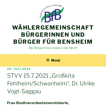
Zum
Inhalt
springen
WÄHLERGEMEINSCHAFT
BÜRGERINNEN UND
BÜRGER FÜR BENSHEIM
Die BürgerInnen haben das Wort!
Menü
VERÖFFENTLICHT
20. JULI 2021
AM
STVV 15.7.2021 „Großkita
Fehlheim/Schwanheim“, Dr. Ulrike
Vogt-Saggau
Frau Stadtverordnetenvorsteherin,