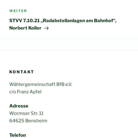
Nächster
WEITER
Beitrag
STVV 7.10.21 „Radabstellanlagen am Bahnhof“,
Norbert Koller
KONTAKT
Wählergemeinschaft BfB e.V.
c/o Franz Apfel
Adresse
Wormser Str. 11
64625 Bensheim
Telefon