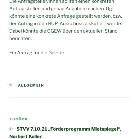
Die Antragsteller/innen sollten einen konkreten
Antrag stellen und genau Angaben machen. Ggf.
könnte eine konkrete Anfrage gestellt werden, bzw.
der Antrag in den BUP-Ausschuss diskutiert werde.
Dabei könnte die GGEW über den aktuellen Stand
berichten.
Ein Antrag für die Galerie.
KATEGORIEN
ALLGEMEIN
Beitragsnavigation
Vorheriger
ZURÜCK
Beitrag
STVV 7.10.21 „Förderprogramm Mietspiegel“,
Norbert Koller