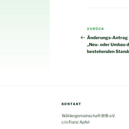
Beitragsnav
Vorheriger
ZURÜCK
Beitrag
Änderungs-Antrag 
„Neu- oder Umbau d
bestehenden Stand
KONTAKT
Wählergemeinschaft BfB e.V.
c/o Franz Apfel