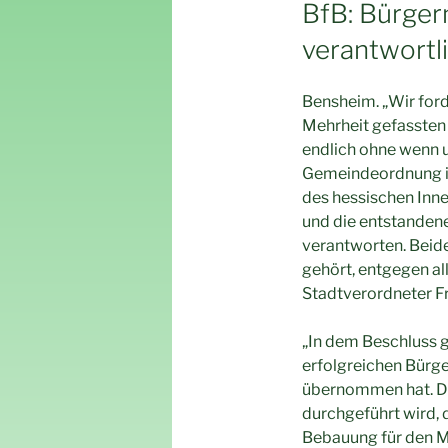
AM
BfB: Bürgerm
verantwortli
Bensheim. „Wir ford
Mehrheit gefassten
endlich ohne wenn u
Gemeindeordnung ist
des hessischen Inne
und die entstandene
verantworten. Beide
gehört, entgegen al
Stadtverordneter Fr
„In dem Beschluss 
erfolgreichen Bürge
übernommen hat. Di
durchgeführt wird, 
Bebauung für den Ma