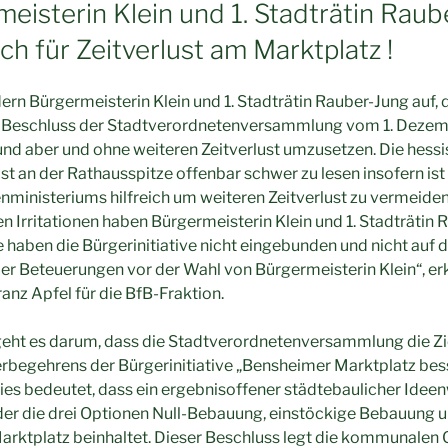
eisterin Klein und 1. Stadträtin Rau
ch für Zeitverlust am Marktplatz !
ern Bürgermeisterin Klein und 1. Stadträtin Rauber-Jung auf, 
 Beschluss der Stadtverordnetenversammlung vom 1. Dezem
nd aber und ohne weiteren Zeitverlust umzusetzen. Die hess
 an der Rathausspitze offenbar schwer zu lesen insofern is
nministeriums hilfreich um weiteren Zeitverlust zu vermeiden.
n Irritationen haben Bürgermeisterin Klein und 1. Stadträtin 
 haben die Bürgerinitiative nicht eingebunden und nicht auf 
ler Beteuerungen vor der Wahl von Bürgermeisterin Klein“, erk
anz Apfel für die BfB-Fraktion.
geht es darum, dass die Stadtverordnetenversammlung die Zi
rbegehrens der Bürgerinitiative „Bensheimer Marktplatz bes
es bedeutet, dass ein ergebnisoffener städtebaulicher Ide
der die drei Optionen Null-Bebauung, einstöckige Bebauung 
rktplatz beinhaltet. Dieser Beschluss legt die kommunalen 