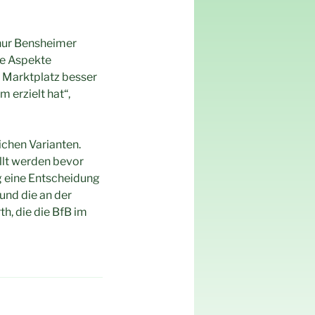
 nur Bensheimer
ue Aspekte
 Marktplatz besser
 erzielt hat“,
ichen Varianten.
lt werden bevor
g eine Entscheidung
und die an der
h, die die BfB im