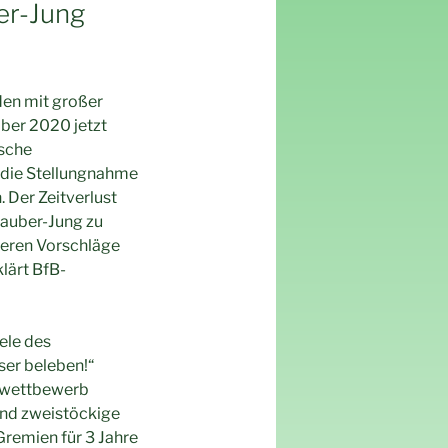
ber-Jung
den mit großer
ber 2020 jetzt
ische
t die Stellungnahme
 Der Zeitverlust
Rauber-Jung zu
deren Vorschläge
lärt BfB-
ele des
ser beleben!“
enwettbewerb
und zweistöckige
Gremien für 3 Jahre