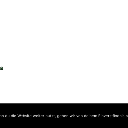
ng
Stolz präsentiert von WordPress
n du die Website weiter nutzt, gehen wir von deinem Einverständnis a