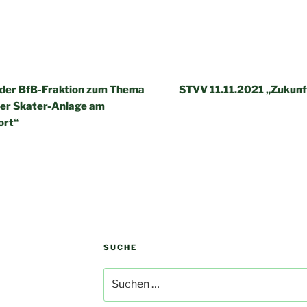
igation
der BfB-Fraktion zum Thema
STVV 11.11.2021 „Zukunft
er Skater-Anlage am
ort“
SUCHE
Suchen
nach: