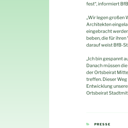
fest“, informiert Bf
„Wir legen großen 
Architekten eingela
eingebracht werden
beben, die für ihre
darauf weist BfB-St
„Ich bin gespannt au
Danach müssen die 
der Ortsbeirat Mit
treffen. Dieser Weg
Entwicklung unseres
Ortsbeirat Stadtmitt
KATEGORIEN
PRESSE