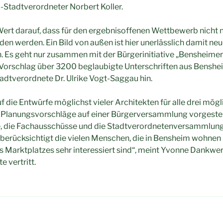
B-Stadtverordneter Norbert Koller.
Wert darauf, dass für den ergebnisoffenen Wettbewerb nicht
den werden. Ein Bild von außen ist hier unerlässlich damit ne
. Es geht nur zusammen mit der Bürgerinitiative „Bensheimer
n Vorschlag über 3200 beglaubigte Unterschriften aus Bensheim
adtverordnete Dr. Ulrike Vogt-Saggau hin.
f die Entwürfe möglichst vieler Architekten für alle drei mögl
Planungsvorschläge auf einer Bürgerversammlung vorgestel
te, die Fachausschüsse und die Stadtverordnetenversammlun
 berücksichtigt die vielen Menschen, die in Bensheim wohnen 
 Marktplatzes sehr interessiert sind“, meint Yvonne Dankwert
e vertritt.