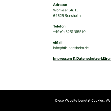
Adresse
Wormser Str. 11
64625 Bensheim
Telefon
+49 (0) 6251/65510
eMail
info@bfb-bensheim.de
Impressum & Datenschutzerkläru
Impressum & Datenschutzerklärung
Diese Website benutzt Cookies. Wen