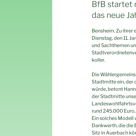
AM
BfB startet
das neue Ja
Bensheim. Zu ihrer 
Dienstag, den 11. J
und Sachthemen und
Stadtverordnetenve
koller.
Die Wählergemeinsch
Stadtmitte ein, de
würde, betont Hann
der Stadtmitte uns
Landeswohlfahrtsve
rund 245.000 Euro, 
Ein solches Modell
Dankwerth, die die 
Sitz in Auerbach kö