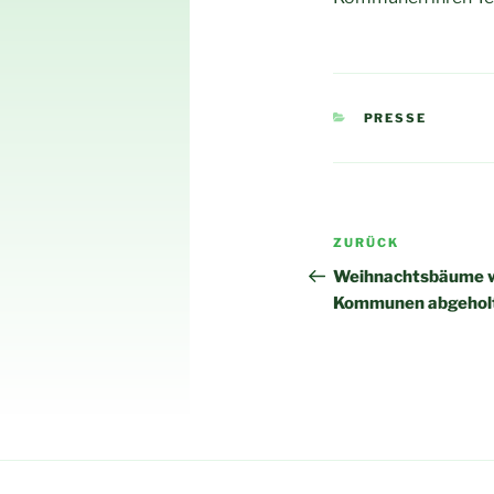
KATEGORIEN
PRESSE
Beitragsnav
Vorheriger
ZURÜCK
Beitrag
Weihnachtsbäume w
Kommunen abgeholt 