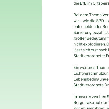
die BfB im Ortsbeira
Bei dem Thema Verp
wir – wie die SPD –
entscheidender Bed
Sanierung bezahlt. 
großer Bedeutung fü
nicht explodieren. 
lässt sich erst nach
Stadtverordneter Fr
Ein weiteres Thema
Lichtverschmutzung
Lebensbedingungen f
Stadtverordnete Dr.
In unserer zweiten 
Bergstraße auf der
Kommunen ihren Teil