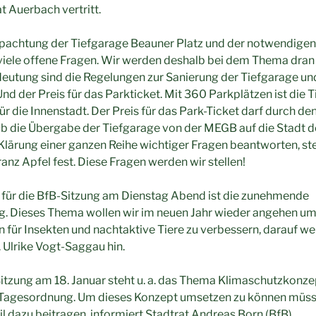
t Auerbach vertritt.
achtung der Tiefgarage Beauner Platz und der notwendigen
 viele offene Fragen. Wir werden deshalb bei dem Thema dran
eutung sind die Regelungen zur Sanierung der Tiefgarage un
Und der Preis für das Parkticket. Mit 360 Parkplätzen ist die 
r die Innenstadt. Der Preis für das Park-Ticket darf durch d
Ob die Übergabe der Tiefgarage von der MEGB auf die Stadt d
 Klärung einer ganzen Reihe wichtiger Fragen beantworten, ste
anz Apfel fest. Diese Fragen werden wir stellen!
 für die BfB-Sitzung am Dienstag Abend ist die zunehmende
. Dieses Thema wollen wir im neuen Jahr wieder angehen um
ür Insekten und nachtaktive Tiere zu verbessern, darauf we
 Ulrike Vogt-Saggau hin.
Sitzung am 18. Januar steht u. a. das Thema Klimaschutzkonzep
 Tagesordnung. Um dieses Konzept umsetzen zu können müsse
 dazu beitragen, informiert Stadtrat Andreas Born (BfB).