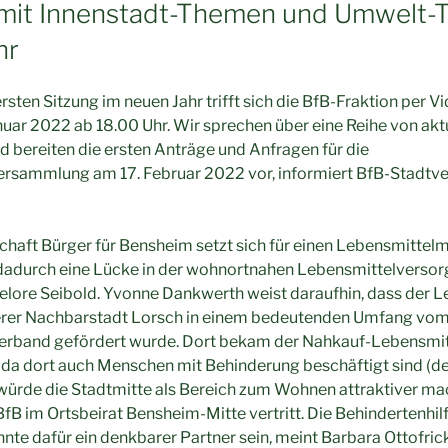
 mit Innenstadt-Themen und Umwelt-
hr
ersten Sitzung im neuen Jahr trifft sich die BfB-Fraktion per
anuar 2022 ab 18.00 Uhr. Wir sprechen über eine Reihe von a
 bereiten die ersten Anträge und Anfragen für die
rsammlung am 17. Februar 2022 vor, informiert BfB-Stadtve
aft Bürger für Bensheim setzt sich für einen Lebensmittelma
r dadurch eine Lücke in der wohnortnahen Lebensmittelversor
elore Seibold. Yvonne Dankwerth weist daraufhin, dass der L
erer Nachbarstadt Lorsch in einem bedeutenden Umfang vo
rband gefördert wurde. Dort bekam der Nahkauf-Lebensmitt
da dort auch Menschen mit Behinderung beschäftigt sind (de
 würde die Stadtmitte als Bereich zum Wohnen attraktiver m
BfB im Ortsbeirat Bensheim-Mitte vertritt. Die Behindertenhil
nnte dafür ein denkbarer Partner sein, meint Barbara Ottofric