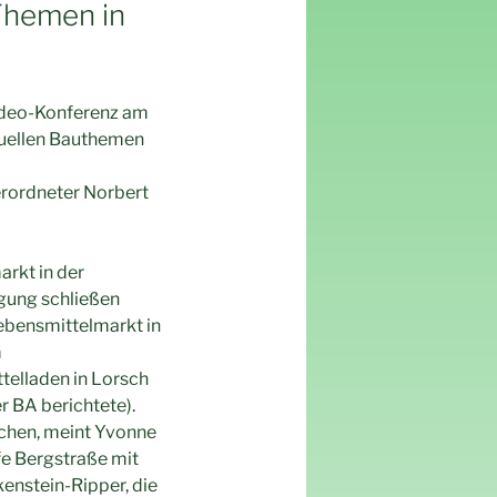
Themen in
 Video-Konferenz am
ktuellen Bauthemen
rordneter Norbert
rkt in der
gung schließen
ebensmittelmarkt in
m
elladen in Lorsch
r BA berichtete).
achen, meint Yvonne
fe Bergstraße mit
kenstein-Ripper, die